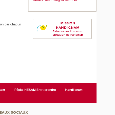
entreprises.inter@lecnam.net
MISSION
ion par chacun
HANDI'CNAM
Aider les auditeurs en
situation de handicap
Cnam
Pépite HESAM Entreprendre
Handi'cnam
EAUX SOCIAUX