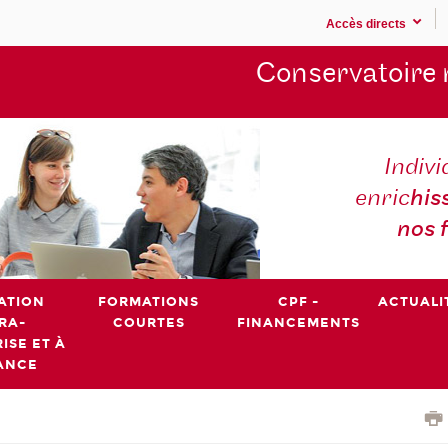
Accès directs
Conservatoire 
Indivi
enric
his
nos 
ATION
FORMATIONS
CPF -
ACTUALI
RA-
COURTES
FINANCEMENTS
ISE ET À
ANCE