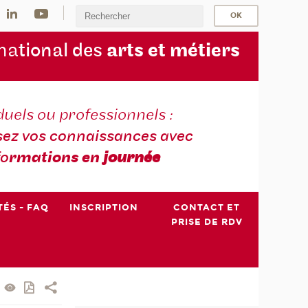
na
tional des
arts et métiers
duels ou professionnels :
sez vos connaissances avec
fo
rmations en
journée
TÉS - FAQ
INSCRIPTION
CONTACT ET
PRISE DE RDV