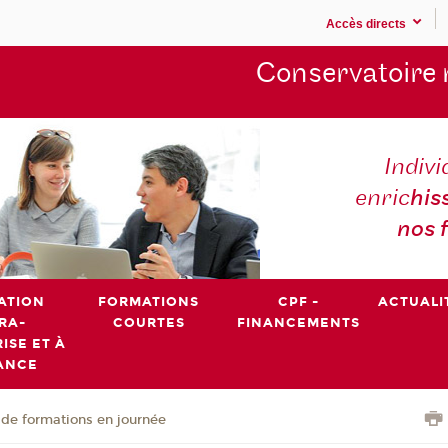
Accès directs
Conservatoire 
Indivi
enric
his
nos 
ATION
FORMATIONS
CPF -
ACTUALI
RA-
COURTES
FINANCEMENTS
ISE ET À
ANCE
de formations en journée