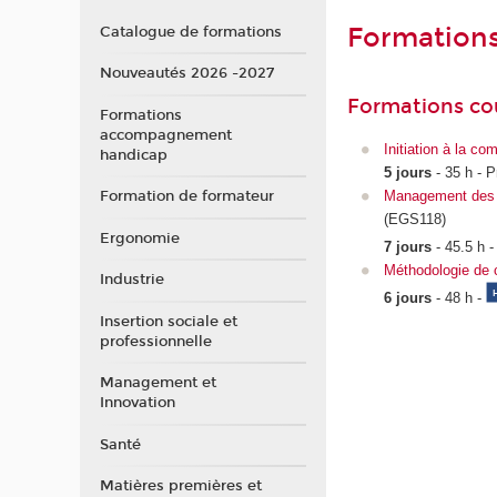
Formation
Catalogue de formations
Nouveautés 2026 -2027
Formations co
Formations
accompagnement
Initiation à la c
handicap
5 jours
- 35 h - P
Formation de formateur
Management des or
(EGS118)
Ergonomie
7 jours
- 45.5 h 
Méthodologie de c
Industrie
6 jours
- 48 h -
Insertion sociale et
professionnelle
Management et
Innovation
Santé
Matières premières et