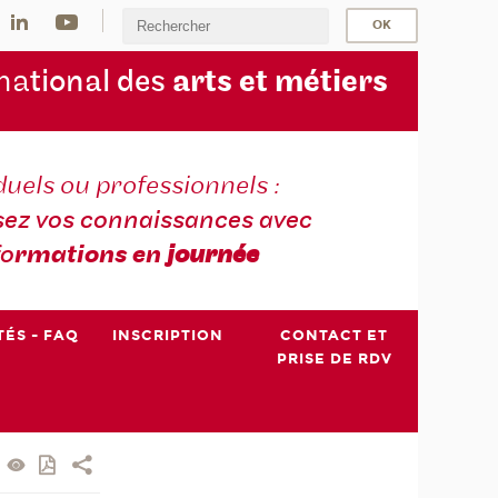
na
tional des
arts et métiers
duels ou professionnels :
sez vos connaissances avec
fo
rmations en
journée
TÉS - FAQ
INSCRIPTION
CONTACT ET
PRISE DE RDV