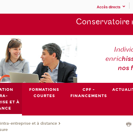
Accès directs
Conservatoire 
Indivi
enric
his
nos 
ATION
FORMATIONS
CPF -
ACTUALI
RA-
COURTES
FINANCEMENTS
ISE ET À
ANCE
intra-entreprise et à distance
sure