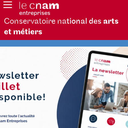
Conservatoire na
tional des
arts
et métiers