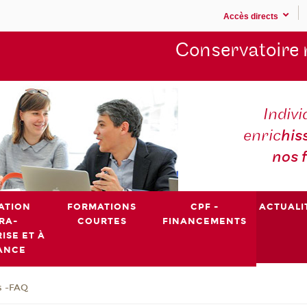
Accès directs
Conservatoire 
Indivi
enric
his
nos 
ATION
FORMATIONS
CPF -
ACTUALI
RA-
COURTES
FINANCEMENTS
ISE ET À
ANCE
s -FAQ