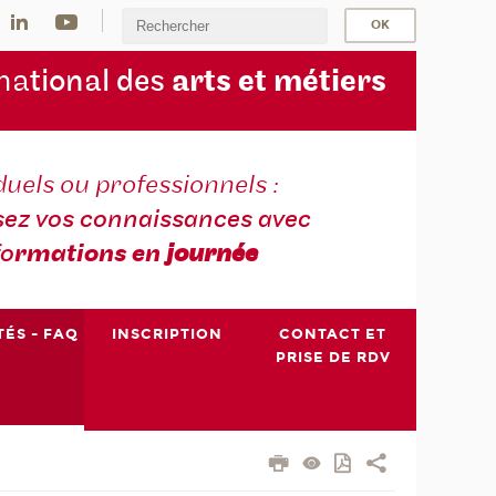
na
tional des
arts et métiers
duels ou professionnels :
sez vos connaissances avec
fo
rmations en
journée
TÉS - FAQ
INSCRIPTION
CONTACT ET
PRISE DE RDV