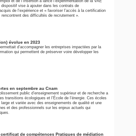
emploi et de l’Insertion a lancé l’expérimentation de la VAE
dispositif vise à ajouter dans les contrats de
cquis de l’expérience et « favoriser l’accès à la certification
i rencontrent des difficultés de recrutement ».
on) évolue en 2023
 permettait d’accompagner les entreprises impactées par la
formation qui permettent de préserver voire développer les
portes en septembre au Cnam
ablissement public d’enseignement supérieur et de recherche a
s transitions écologiques et l’École de l’énergie. Ces écoles
t large et variée avec des enseignements de qualité et une
nes et des professionnels sur les enjeux actuels qui
iques.
u certificat de compétences Pratiques de médiation