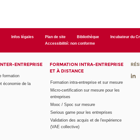
r
Infos légales
Plan de site
Bibliothèque
Incubateur du 
Accessibilité: non conforme
INTER-ENTREPRISE
FORMATION INTRA-ENTREPRISE
RÉS
ET À DISTANCE
e formation
Formation intra-entreprise et sur mesure
et économie de la
Micro-certification sur mesure pour les
entreprises
Mooc / Spoc sur mesure
Serious game pour les entreprises
Validation des acquis et de l'expérience
(VAE collective)