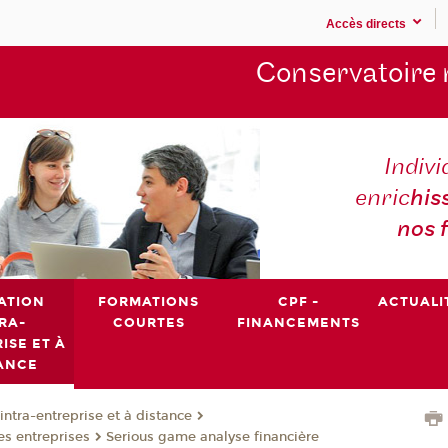
Accès directs
Conservatoire 
Indivi
enric
his
nos 
ATION
FORMATIONS
CPF -
ACTUALI
RA-
COURTES
FINANCEMENTS
ISE ET À
ANCE
intra-entreprise et à distance
es entreprises
Serious game analyse financière