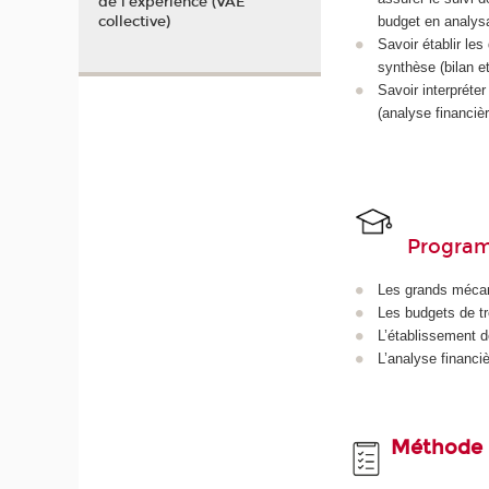
de l'expérience (VAE
collective)
budget en analysa
Savoir établir l
synthèse (bilan e
Savoir interpréte
(analyse financièr
Progra
Les grands mécan
Les budgets de tr
L’établissement 
L’analyse financ
Méthode 