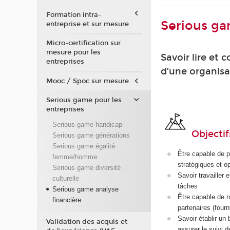
Formation intra-
Serious ga
entreprise et sur mesure
Micro-certification sur
mesure pour les
Savoir lire et 
entreprises
d’une organisa
Mooc / Spoc sur mesure
Serious game pour les
entreprises
Serious game handicap
Objectif
Serious game générations
Serious game égalité
Être capable de p
femme/homme
stratégiques et o
Serious game diversité
Savoir travailler 
culturelle
tâches
Serious game analyse
Être capable de n
financière
partenaires (four
Savoir établir un 
Validation des acquis et
assurer le suivi d