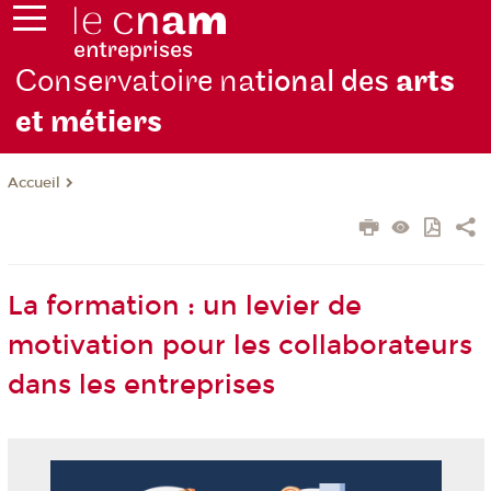
Conservatoire na
tional des
arts
et métiers
Accueil
La formation : un levier de
motivation pour les collaborateurs
dans les entreprises