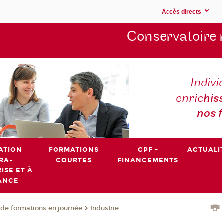
Accès directs
Conservatoire 
Indivi
enric
his
nos 
ATION
FORMATIONS
CPF -
ACTUALI
RA-
COURTES
FINANCEMENTS
ISE ET À
ANCE
de formations en journée
Industrie