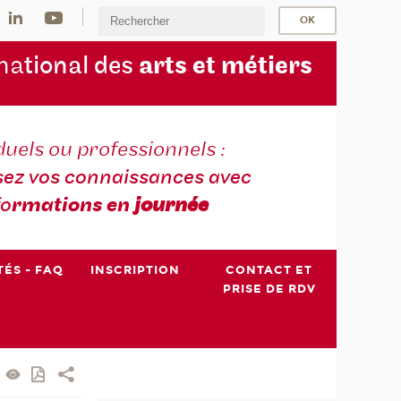
na
tional des
arts et métiers
duels ou professionnels :
sez vos connaissances avec
fo
rmations en
journée
TÉS - FAQ
INSCRIPTION
CONTACT ET
PRISE DE RDV