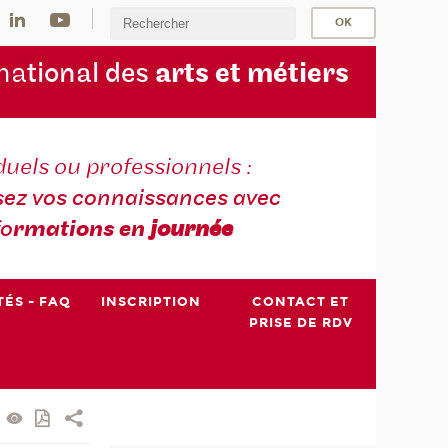
na
tional des
arts et métiers
duels ou professionnels :
sez vos connaissances avec
fo
rmations en
journée
TÉS - FAQ
INSCRIPTION
CONTACT ET
PRISE DE RDV