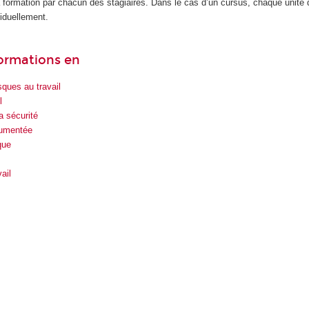
la formation par chacun des stagiaires. Dans le cas d’un cursus, chaque unité
iduellement.
formations en
sques au travail
l
 sécurité
rumentée
que
ail