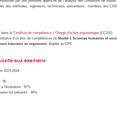
ntéressée par une première approche de l’analyse des conditions de travail 
les des méthodes, ingénieurs, techniciens, préventeurs, membres des CHS
t dans le
Certificat de compétence « Chargé d’action ergonomique
(CC102)
stitutive d’un bloc de compétences du
Master 1 Sciences humaines et soci
urs Intervenir en ergonomie
, éligible au CPF.
éussite aux examens
ire 2023-2024 :
 : 85
à l'évaluation : 87%
parmi les présents : 99%