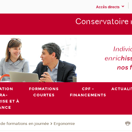
Accès directs
Conservatoire 
Indivi
enric
his
nos 
ATION
FORMATIONS
CPF -
ACTUALI
RA-
COURTES
FINANCEMENTS
ISE ET À
ANCE
de formations en journée
Ergonomie