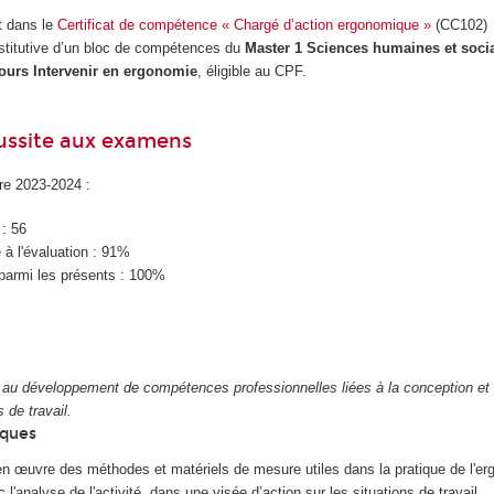
t dans le
Certificat de compétence « Chargé d’action ergonomique »
(CC102)
stitutive d’un bloc de compétences du
Master 1 Sciences humaines et soci
urs Intervenir en ergonomie
, éligible au CPF.
éussite aux examens
ire 2023-2024 :
 : 56
à l'évaluation : 91%
parmi les présents : 100%
au développement de compétences professionnelles liées à la conception et 
 de travail.
iques
n œuvre des méthodes et matériels de mesure utiles dans la pratique de l'er
 l'analyse de l'activité, dans une visée d’action sur les situations de travail.