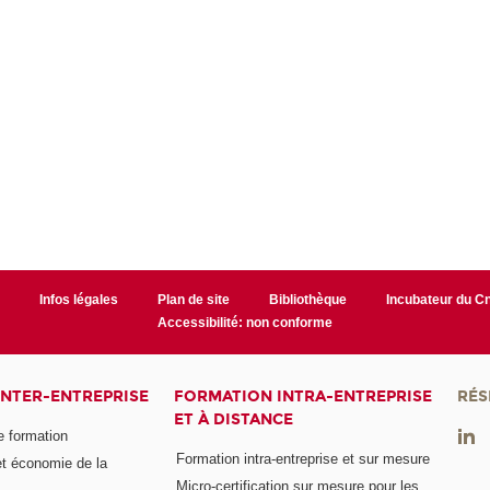
r
Infos légales
Plan de site
Bibliothèque
Incubateur du 
Accessibilité: non conforme
INTER-ENTREPRISE
FORMATION INTRA-ENTREPRISE
RÉS
ET À DISTANCE
e formation
Formation intra-entreprise et sur mesure
et économie de la
Micro-certification sur mesure pour les