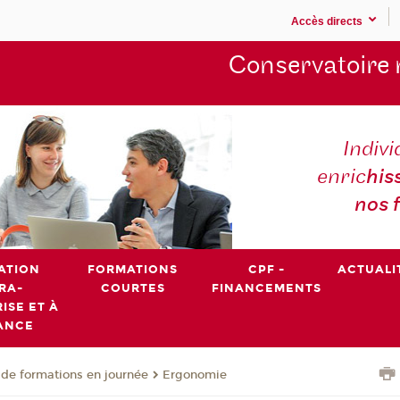
Accès directs
Conservatoire 
Indivi
enric
his
nos 
ATION
FORMATIONS
CPF -
ACTUALI
RA-
COURTES
FINANCEMENTS
ISE ET À
ANCE
de formations en journée
Ergonomie