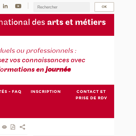
na
tional des
arts et métiers
duels ou professionnels :
sez vos connaissances avec
fo
rmations en
journée
TÉS - FAQ
INSCRIPTION
CONTACT ET
PRISE DE RDV