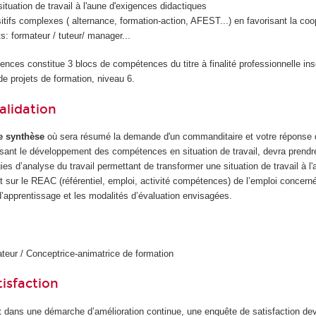
ituation de travail à l'aune d'exigences didactiques
sitifs complexes ( alternance, formation-action, AFEST...) en favorisant la coo
ts: formateur / tuteur/ manager...
ences constitue 3 blocs de compétences du titre à finalité professionnelle in
 projets de formation, niveau 6.
alidation
e synthèse
où sera résumé la demande d'un commanditaire et votre réponse 
visant le développement des compétences en situation de travail, devra prendr
ies d’analyse du travail permettant de transformer une situation de travail à l
rt sur le REAC (référentiel, emploi, activité compétences) de l’emploi concern
 d’apprentissage et les modalités d’évaluation envisagées.
eur / Conceptrice-animatrice de formation
isfaction
 dans une démarche d’amélioration continue, une enquête de satisfaction dev