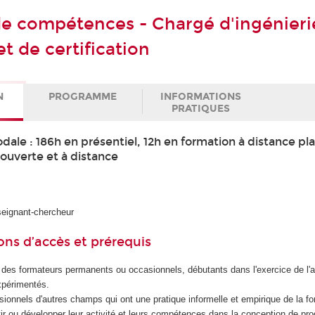
 de compétences - Chargé d'ingénieri
t de certification
N
PROGRAMME
INFORMATIONS
PRATIQUES
le : 186h en présentiel, 12h en formation à distance pla
 ouverte et à distance
seignant-chercheur
ons d’accès et prérequis
i des formateurs permanents ou occasionnels, débutants dans l'exercice de l'a
xpérimentés.
essionnels d'autres champs qui ont une pratique informelle et empirique de la fo
tir ou développer leur activité et leurs compétences dans la conception de p