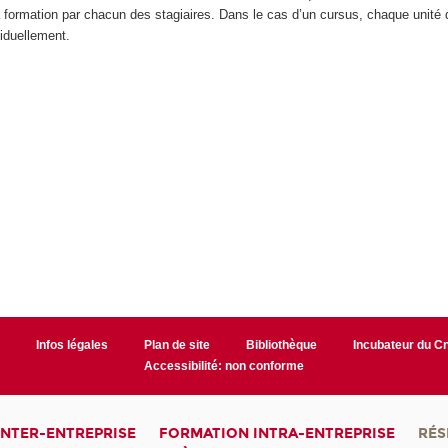
la formation par chacun des stagiaires. Dans le cas d’un cursus, chaque unité
iduellement.
r
Infos légales
Plan de site
Bibliothèque
Incubateur du 
Accessibilité: non conforme
INTER-ENTREPRISE
FORMATION INTRA-ENTREPRISE
RÉS