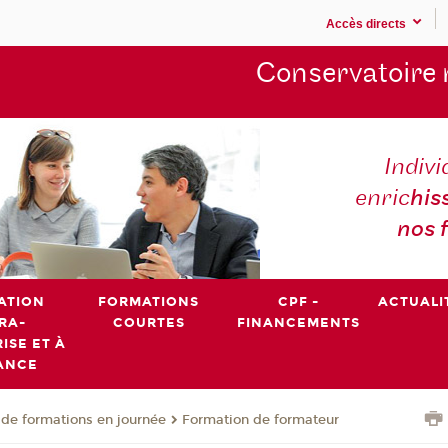
Accès directs
Conservatoire 
Indivi
enric
his
nos 
ATION
FORMATIONS
CPF -
ACTUALI
RA-
COURTES
FINANCEMENTS
ISE ET À
ANCE
de formations en journée
Formation de formateur