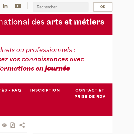
na
tional des
arts et métiers
duels ou professionnels :
sez vos connaissances avec
fo
rmations en
journée
TÉS - FAQ
INSCRIPTION
CONTACT ET
PRISE DE RDV