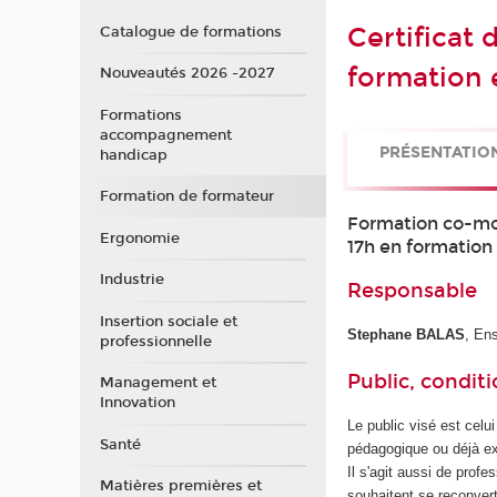
Certificat
Catalogue de formations
formation e
Nouveautés 2026 -2027
Formations
accompagnement
PRÉSENTATIO
handicap
Formation de formateur
Formation co-moda
Ergonomie
17h en formation
Industrie
Responsable
Insertion sociale et
Stephane BALAS
, En
professionnelle
Public, conditi
Management et
Innovation
Le public visé est celu
Santé
pédagogique ou déjà e
Il s'agit aussi de prof
Matières premières et
souhaitent se reconver