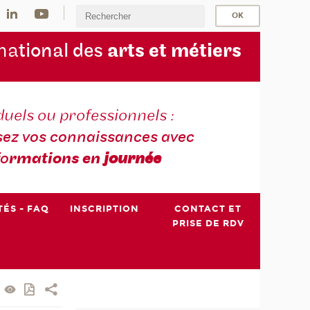
na
tional des
arts et métiers
duels ou professionnels :
sez vos connaissances avec
fo
rmations en
journée
TÉS - FAQ
INSCRIPTION
CONTACT ET
PRISE DE RDV