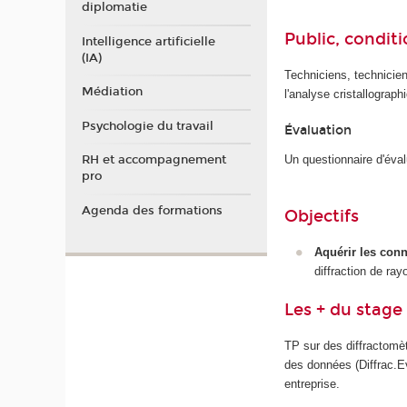
diplomatie
Public, conditi
Intelligence artificielle
(IA)
Techniciens, technicie
Médiation
l'analyse cristallograp
Psychologie du travail
Évaluation
RH et accompagnement
Un questionnaire d'éva
pro
Agenda des formations
Objectifs
Aquérir les conn
diffraction de ray
Les + du stage
TP sur des diffractomèt
des données (Diffrac.Ev
entreprise.