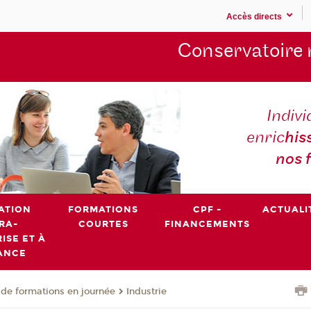
Accès directs
Conservatoire 
Indivi
enric
his
nos 
ATION
FORMATIONS
CPF -
ACTUALI
RA-
COURTES
FINANCEMENTS
ISE ET À
ANCE
de formations en journée
Industrie