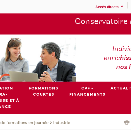
Accès directs
Conservatoire 
Indivi
enric
his
nos 
ATION
FORMATIONS
CPF -
ACTUALI
RA-
COURTES
FINANCEMENTS
ISE ET À
ANCE
de formations en journée
Industrie