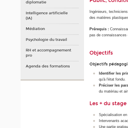
Public, conditi
diplomatie
Ingénieurs, techniciens
Intelligence artificielle
des matières plastique
(IA)
Médiation
Prérequis :
Connaissan
pas de connaissances 
Psychologie du travail
RH et accompagnement
Objectifs
pro
Objectifs pédagog
Agenda des formations
Identifier les pr
qu'à l'état fondu.
Préciser les par
du matériau et ains
Les + du stage
Spécialisation en
Intervenants acad
Une partie pratiq