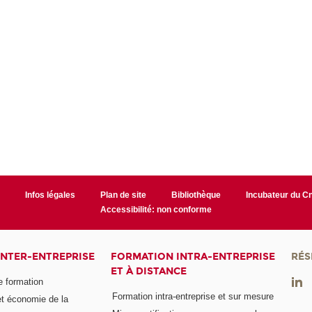
r
Infos légales
Plan de site
Bibliothèque
Incubateur du 
Accessibilité: non conforme
INTER-ENTREPRISE
FORMATION INTRA-ENTREPRISE
RÉS
ET À DISTANCE
e formation
Formation intra-entreprise et sur mesure
et économie de la