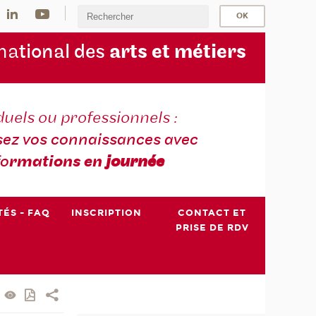
na
tional des
arts et métiers
duels ou professionnels :
sez vos connaissances avec
fo
rmations en
journée
TÉS - FAQ
INSCRIPTION
CONTACT ET
PRISE DE RDV