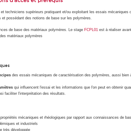
ons d’accès et prérequis
 et techniciens supérieurs pratiquant et/ou exploitant les essais mécaniques
s et possédant des notions de base sur les polymères.
ces de base des matériaux polymères. Le stage
FCPL01
est à réaliser avan
des matériaux polymères
iques
incipes
des essais mécaniques de caractérisation des polymères, aussi bien à 
amètres
qui influencent l'essai et les informations que l'on peut en obtenir qua
i faciliter l'interprétation des résultats.
 propriétés mécaniques et rhéologiques par rapport aux connaissances de ba
émiques et industriels
ue très développée