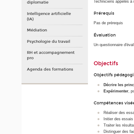
Techniciens appelés à 
diplomatie
Prérequis
Intelligence artificielle
(IA)
Pas de prérequis
Médiation
Évaluation
Psychologie du travail
Un questionnaire d'éva
RH et accompagnement
pro
Objectifs
Agenda des formations
Objectifs pédagog
Décrire les prin
Expérimenter
, p
Compétences visé
Réaliser des essa
Initier des essais
Traiter les résult
Distinguer des fa