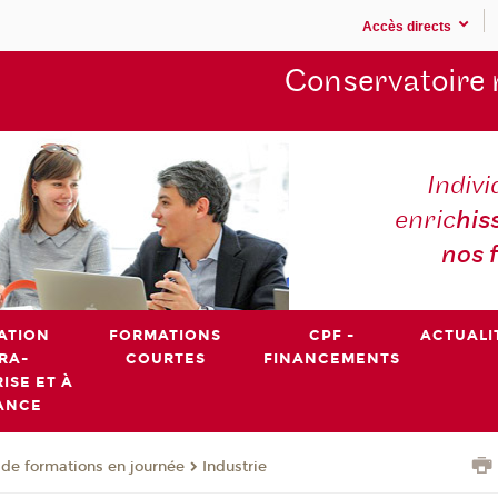
Accès directs
Conservatoire 
Indivi
enric
his
nos 
ATION
FORMATIONS
CPF -
ACTUALI
RA-
COURTES
FINANCEMENTS
ISE ET À
ANCE
de formations en journée
Industrie