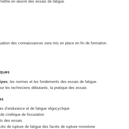
mettre en œuvre des essais de fatigue.
luation des connaissances sera mis en place en fin de formation.
iques
cipes
, les normes et les fondements des essais de fatigue.
our les techniciens débutants, la pratique des essais
es
is d’endurance et de fatigue oligocyclique
 de cinétique de fissuration
ats des essais
ciès de rupture de fatigue des faciès de rupture monotone