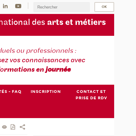
na
tional des
arts et métiers
duels ou professionnels :
sez vos connaissances avec
fo
rmations en
journée
TÉS - FAQ
INSCRIPTION
CONTACT ET
PRISE DE RDV