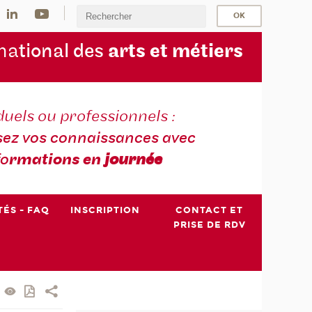
na
tional des
arts et métiers
duels ou professionnels :
sez vos connaissances avec
fo
rmations en
journée
TÉS - FAQ
INSCRIPTION
CONTACT ET
PRISE DE RDV