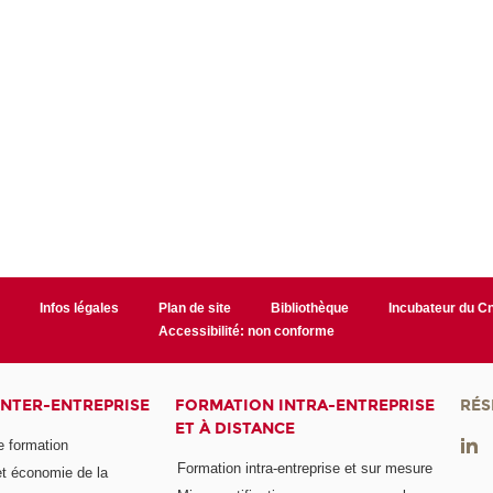
r
Infos légales
Plan de site
Bibliothèque
Incubateur du 
Accessibilité: non conforme
INTER-ENTREPRISE
FORMATION INTRA-ENTREPRISE
RÉS
ET À DISTANCE
e formation
Formation intra-entreprise et sur mesure
et économie de la