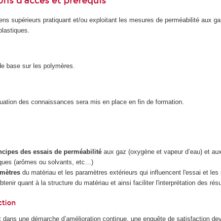
ons d’accès et prérequis
ens supérieurs pratiquant et/ou exploitant les mesures de perméabilité aux ga
lastiques.
e base sur les polymères.
luation des connaissances sera mis en place en fin de formation.
rincipes des essais de perméabilité
aux gaz (oxygène et vapeur d’eau) et aux
ques (arômes ou solvants, etc…)
amètres
du matériau et les paramètres extérieurs qui influencent l'essai et les
tenir quant à la structure du matériau et ainsi faciliter l'interprétation des résu
ction
 dans une démarche d’amélioration continue, une enquête de satisfaction dev