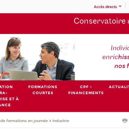
Accès directs
Conservatoire 
Indivi
enric
his
nos 
ATION
FORMATIONS
CPF -
ACTUALI
RA-
COURTES
FINANCEMENTS
ISE ET À
ANCE
de formations en journée
Industrie