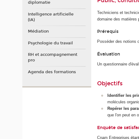
Public, conditi
diplomatie
Techniciens et technici
Intelligence artificielle
domaine des matières p
(IA)
Médiation
Prérequis
Posséder des notions d
Psychologie du travail
Évaluation
RH et accompagnement
pro
Un questionnaire d'éva
Agenda des formations
Objectifs
Identifier les p
molécules organi
Repérer les par
que l'on peut en ob
Enquête de satisfa
Cnam Entreprises étant