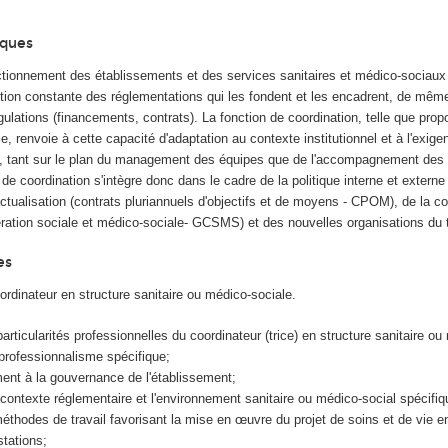
iques
onctionnement des établissements et des services sanitaires et médico-sociaux
lution constante des réglementations qui les fondent et les encadrent, de mêm
ulations (financements, contrats). La fonction de coordination, telle que pro
e, renvoie à cette capacité d'adaptation au contexte institutionnel et à l'exig
s, tant sur le plan du management des équipes que de l'accompagnement des
 de coordination s'intègre donc dans le cadre de la politique interne et externe
ractualisation (contrats pluriannuels d'objectifs et de moyens - CPOM), de la c
ation sociale et médico-sociale- GCSMS) et des nouvelles organisations du t
es
ordinateur en structure sanitaire ou médico-sociale.
rticularités professionnelles du coordinateur (trice) en structure sanitaire ou
professionnalisme spécifique;
ment à la gouvernance de l'établissement;
 contexte réglementaire et l'environnement sanitaire ou médico-social spécifiq
thodes de travail favorisant la mise en œuvre du projet de soins et de vie e
stations;