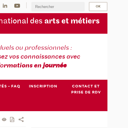
na
tional des
arts et métiers
duels ou professionnels :
sez vos connaissances avec
fo
rmations en
journée
TÉS - FAQ
INSCRIPTION
CONTACT ET
PRISE DE RDV