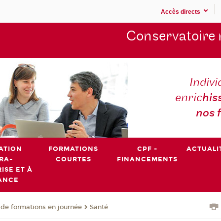
Accès directs
Conservatoire 
Indivi
enric
his
nos 
ATION
FORMATIONS
CPF -
ACTUALI
RA-
COURTES
FINANCEMENTS
ISE ET À
ANCE
de formations en journée
Santé