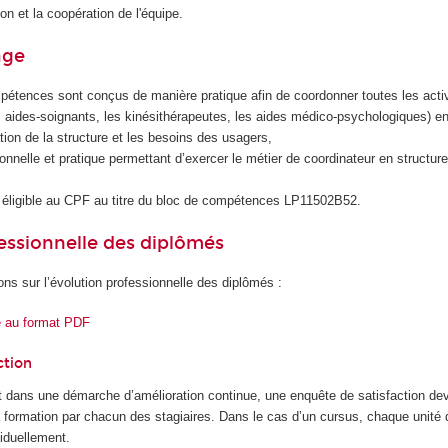
on et la coopération de l'équipe.
age
étences sont conçus de manière pratique afin de coordonner toutes les activ
les aides-soignants, les kinésithérapeutes, les aides médico-psychologiques) e
tion de la structure et les besoins des usagers,
onnelle et pratique permettant d’exercer le métier de coordinateur en structure
éligible au CPF au titre du bloc de compétences LP11502B52.
essionnelle des diplômés
ons sur l’évolution professionnelle des diplômés :
e au format PDF
ction
 dans une démarche d’amélioration continue, une enquête de satisfaction dev
la formation par chacun des stagiaires. Dans le cas d’un cursus, chaque unité
iduellement.