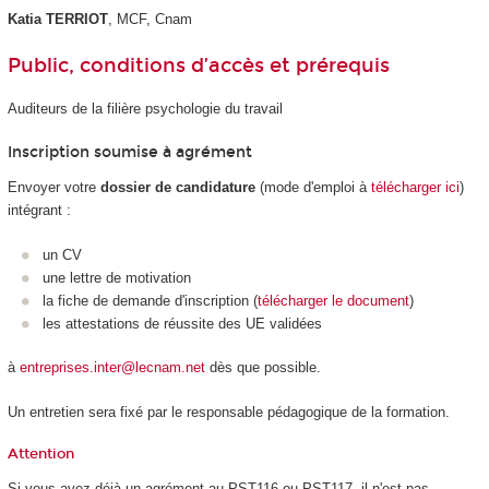
Katia TERRIOT
, MCF, Cnam
Public, conditions d’accès et prérequis
Auditeurs de la filière psychologie du travail
Inscription soumise à agrément
Envoyer votre
dossier de candidature
(mode d'emploi à
télécharger ici
)
intégrant :
un CV
une lettre de motivation
la fiche de demande d'inscription (
télécharger le document
)
les attestations de réussite des UE validées
à
entreprises.inter@lecnam.net
dès que possible.
Un entretien sera fixé par le responsable pédagogique de la formation.
Attention
Si vous avez déjà un agrément au PST116 ou PST117, il n'est pas