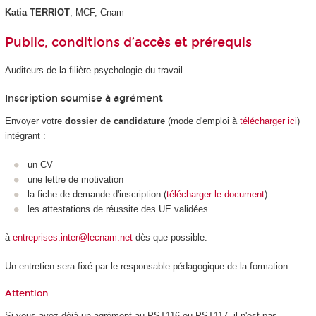
Katia TERRIOT
, MCF, Cnam
Public, conditions d’accès et prérequis
Auditeurs de la filière psychologie du travail
Inscription soumise à agrément
Envoyer votre
dossier de candidature
(mode d'emploi à
télécharger ici
)
intégrant :
un CV
une lettre de motivation
la fiche de demande d'inscription (
télécharger le document
)
les attestations de réussite des UE validées
à
entreprises.inter@lecnam.net
dès que possible.
Un entretien sera fixé par le responsable pédagogique de la formation.
Attention
Si vous avez déjà un agrément au PST116 ou PST117, il n'est pas