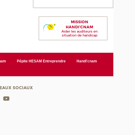
MISSION
HANDI'CNAM
Aider les auditeurs en
situation de handicap
Cnam
Pépite HESAM Entreprendre
Handi'cnam
EAUX SOCIAUX