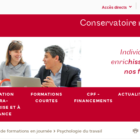
Accès directs
Conservatoire 
Indivi
enric
his
nos 
ATION
FORMATIONS
CPF -
ACTUALI
RA-
COURTES
FINANCEMENTS
ISE ET À
ANCE
de formations en journée
Psychologie du travail