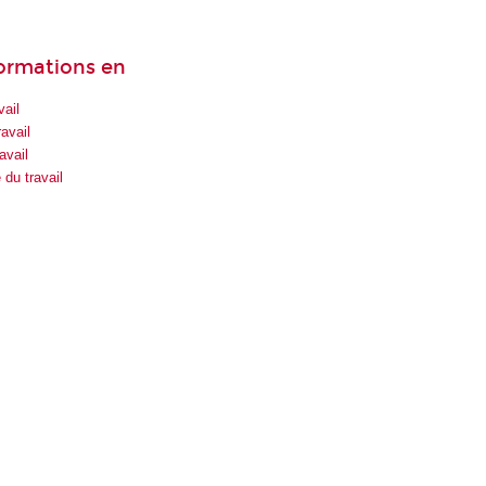
formations en
vail
avail
avail
du travail