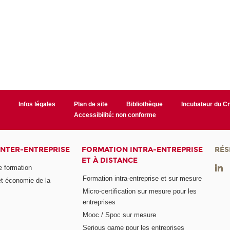
r
Infos légales
Plan de site
Bibliothèque
Incubateur du 
Accessibilité: non conforme
INTER-ENTREPRISE
FORMATION INTRA-ENTREPRISE
RÉS
ET À DISTANCE
e formation
Formation intra-entreprise et sur mesure
et économie de la
Micro-certification sur mesure pour les
entreprises
Mooc / Spoc sur mesure
Serious game pour les entreprises