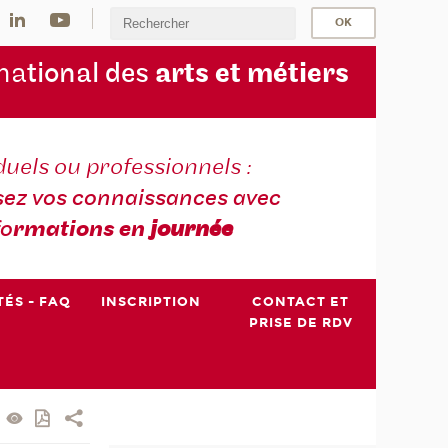
na
tional des
arts et métiers
duels ou professionnels :
sez vos connaissances avec
fo
rmations en
journée
TÉS - FAQ
INSCRIPTION
CONTACT ET
PRISE DE RDV