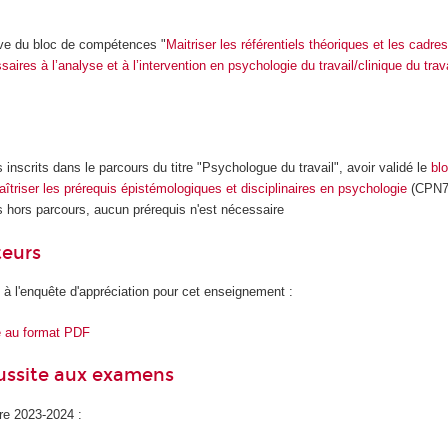
ive du bloc de compétences "
Maitriser les référentiels théoriques et les cadre
ires à l’analyse et à l’intervention en psychologie du travail/clinique du trava
 inscrits dans le parcours du titre "Psychologue du travail", avoir validé le
bl
triser les prérequis épistémologiques et disciplinaires en psychologie
(CPN7
s hors parcours, aucun prérequis n'est nécessaire
teurs
 à l'enquête d'appréciation pour cet enseignement :
e au format PDF
éussite aux examens
ire 2023-2024 :