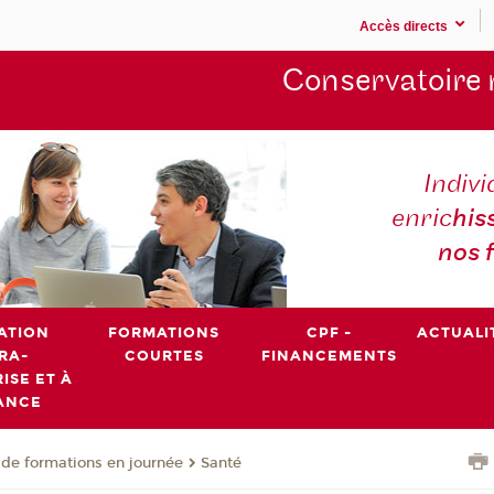
Accès directs
Conservatoire 
Indivi
enric
his
nos 
ATION
FORMATIONS
CPF -
ACTUALI
RA-
COURTES
FINANCEMENTS
ISE ET À
ANCE
de formations en journée
Santé