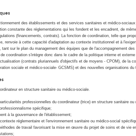
iques
onctionnement des établissements et des services sanitaires et médico-sociaux
lution constante des réglementations qui les fondent et les encadrent, de mêm
ulations (financements, contrats). La fonction de coordination, telle que pro
e, renvoie à cette capacité d'adaptation au contexte institutionnel et à l'exig
s, tant sur le plan du management des équipes que de l'accompagnement des
 de coordination s'intègre donc dans le cadre de la politique interne et externe
ractualisation (contrats pluriannuels d'objectifs et de moyens - CPOM), de la c
ation sociale et médico-sociale- GCSMS) et des nouvelles organisations du t
es
ordinateur en structure sanitaire ou médico-sociale.
rticularités professionnelles du coordinateur (trice) en structure sanitaire ou
professionnalisme spécifique;
ment à la gouvernance de l'établissement;
 contexte réglementaire et l'environnement sanitaire ou médico-social spécifiq
thodes de travail favorisant la mise en œuvre du projet de soins et de vie e
stations;