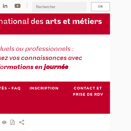
na
tional des
arts et métiers
duels ou professionnels :
sez vos connaissances avec
fo
rmations en
journée
TÉS - FAQ
INSCRIPTION
CONTACT ET
PRISE DE RDV