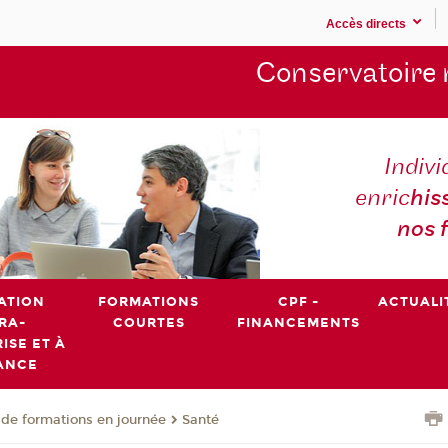
Accès directs
Conservatoire 
Indivi
enric
his
nos 
ATION
FORMATIONS
CPF -
ACTUALI
RA-
COURTES
FINANCEMENTS
ISE ET À
ANCE
de formations en journée
Santé