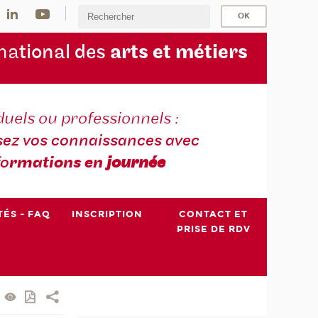
na
tional des
arts et métiers
duels ou professionnels :
sez vos connaissances avec
fo
rmations en
journée
TÉS - FAQ
INSCRIPTION
CONTACT ET
PRISE DE RDV