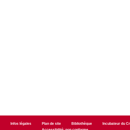
r
Infos légales
Plan de site
Bibliothèque
Incubateur du 
Accessibilité: non conforme