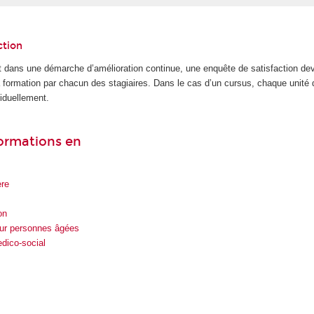
ction
 dans une démarche d’amélioration continue, une enquête de satisfaction dev
la formation par chacun des stagiaires. Dans le cas d’un cursus, chaque unité
iduellement.
formations en
ère
on
ur personnes âgées
dico-social