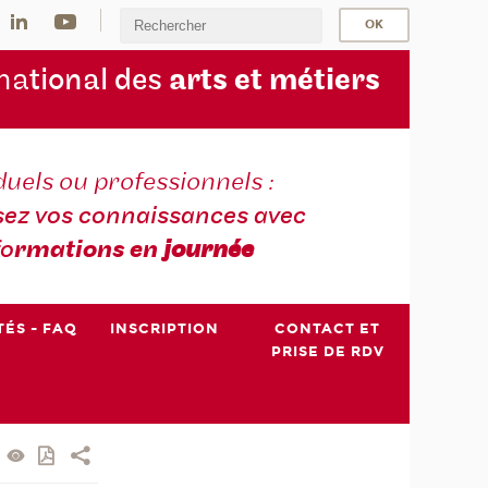
na
tional des
arts et métiers
duels ou professionnels :
sez vos connaissances avec
fo
rmations en
journée
TÉS - FAQ
INSCRIPTION
CONTACT ET
PRISE DE RDV