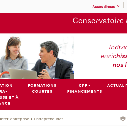
Accès directs
Conservatoire 
Indivi
enric
his
nos 
ATION
FORMATIONS
CPF -
ACTUALI
RA-
COURTES
FINANCEMENTS
ISE ET À
ANCE
inter-entreprise
Entrepreneuriat