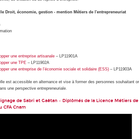
le Droit, économie, gestion - mention Métiers de l'entrepreneuriat
n
rmation
pper une entreprise artisanale
– LP11901A
lopper une TPE
– LP11902A
pper une entreprise de l’économie sociale et solidaire (ESS)
– LP11903A
lle est accessible en alternance et vise à former des personnes souhaitant ori
ans une perspective entrepreneuriale.
gnage de Sabri et Gaëtan – Diplômés de la Licence Métiers de
 au CFA Cnam