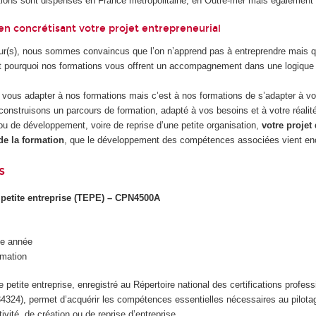
ions sont dispensés en France métropolitaine, en Outre-mer mais également
n concrétisant votre projet entrepreneurial
r(s), nous sommes convaincus que l’on n’apprend pas à entreprendre mais q
st pourquoi nos formations vous offrent un accompagnement dans une logique 
 vous adapter à nos formations mais c’est à nos formations de s’adapter à vos
onstruisons un parcours de formation, adapté à vos besoins et à votre réalité
 ou de développement, voire de reprise d’une petite organisation,
votre projet
de la formation
, que le développement des compétences associées vient enc
s
 petite entreprise (TEPE) – CPN4500A
ue année
rmation
 petite entreprise, enregistré au Répertoire national des certifications profes
324), permet d’acquérir les compétences essentielles nécessaires au pilotag
vité, de création ou de reprise d’entreprise.