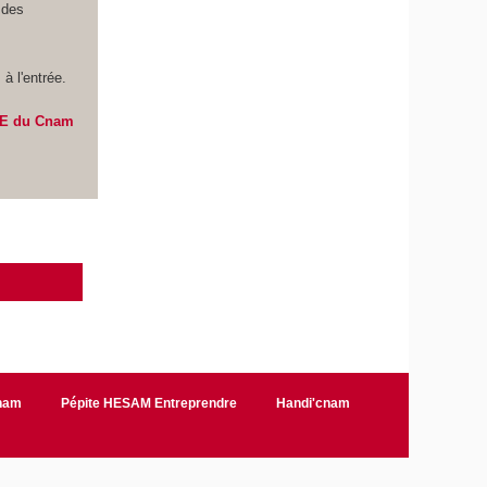
 des
à l'entrée.
VAE du Cnam
Cnam
Pépite HESAM Entreprendre
Handi'cnam