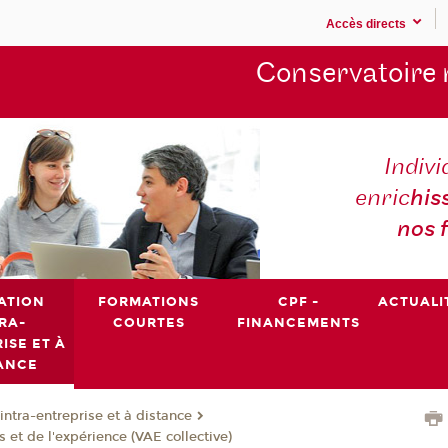
Accès directs
Conservatoire 
Indivi
enric
his
nos 
ATION
FORMATIONS
CPF -
ACTUALI
RA-
COURTES
FINANCEMENTS
ISE ET À
ANCE
intra-entreprise et à distance
s et de l'expérience (VAE collective)