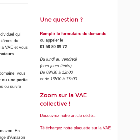
Une question ?
Remplir le formulaire de demande
ndividuel qui
ou appeler le
iplômes du
01 58 80 89 72
r la VAE et vous
nateurs
.
Du lundi au vendredi
(hors jours fériés)
De 09h30 à 12h00
domaine, vous
et de 13h30 à 17h00
t ou une partie
es ou suivre
Zoom sur la VAE
collective !
Découvrez notre article dédié...
Téléchargez notre plaquette sur la VAE
’Amazon. En
nage d’Amazon