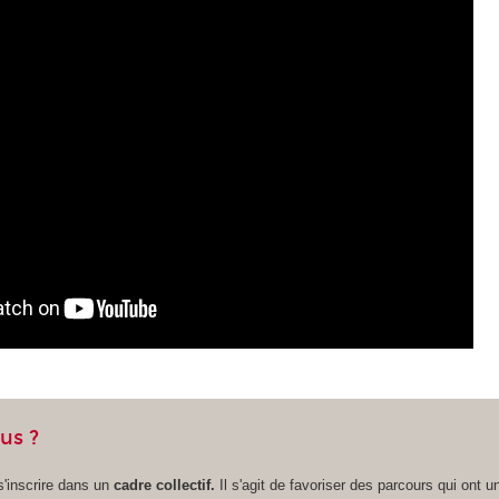
us ?
s'inscrire dans un
cadre collectif.
Il s'agit de favoriser des parcours qui ont un