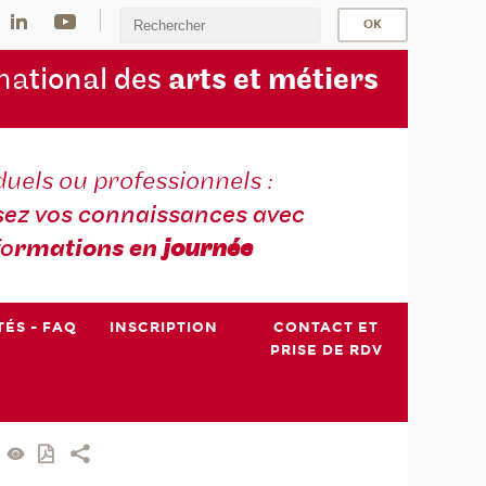
na
tional des
arts et métiers
duels ou professionnels :
sez vos connaissances avec
fo
rmations en
journée
TÉS - FAQ
INSCRIPTION
CONTACT ET
PRISE DE RDV