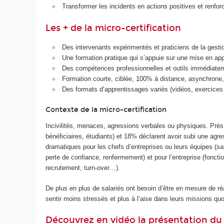
Transformer les incidents en actions positives et renforce
Les + de la micro-certification
Des intervenants expérimentés et praticiens de la gestio
Une formation pratique qui s’appuie sur une mise en appl
Des compétences professionnelles et outils immédiatem
Formation courte, ciblée, 100% à distance, asynchrone, o
Des formats d’apprentissages variés (vidéos, exercices d’
Contexte de la micro-certification
Incivilités, menaces, agressions verbales ou physiques. Près 
bénéficiaires, étudiants) et 18% déclarent avoir subi une agr
dramatiques pour les chefs d’entreprises ou leurs équipes (san
perte de confiance, renfermement) et pour l’entreprise (foncti
recrutement, turn-over…).
De plus en plus de salariés ont besoin d’être en mesure de réa
sentir moins stressés et plus à l’aise dans leurs missions quo
Découvrez en vidéo la présentation du 