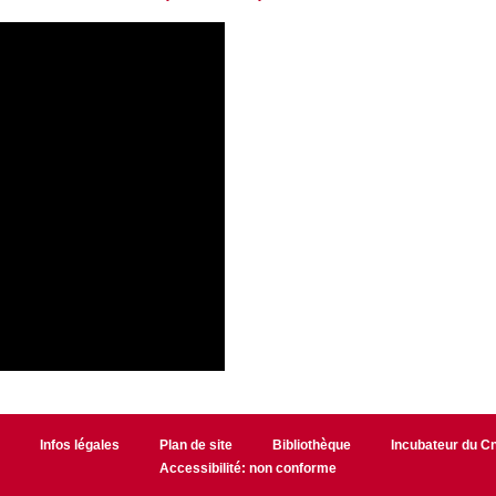
r
Infos légales
Plan de site
Bibliothèque
Incubateur du 
Accessibilité: non conforme