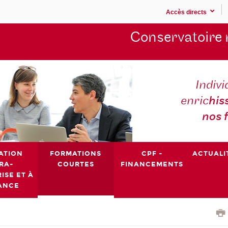
Accès directs
Conservatoire 
Indivi
enric
his
nos 
ATION
FORMATIONS
CPF -
ACTUALI
RA-
COURTES
FINANCEMENTS
ISE ET À
ANCE