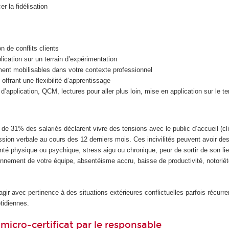
r la fidélisation
n de conflits clients
ication sur un terrain d’expérimentation
ent mobilisables dans votre contexte professionnel
ffrant une flexibilité d’apprentissage
application, QCM, lectures pour aller plus loin, mise en application sur le ter
de 31% des salariés déclarent vivre des tensions avec le public d’accueil (cli
ession verbale au cours des 12 derniers mois. Ces incivilités peuvent avoir 
té physique ou psychique, stress aigu ou chronique, peur de sortir de son lieu
onnement de votre équipe, absentéisme accru, baisse de productivité, notoriété
gir avec pertinence à des situations extérieures conflictuelles parfois récurr
tidiennes.
micro-certificat par le responsable