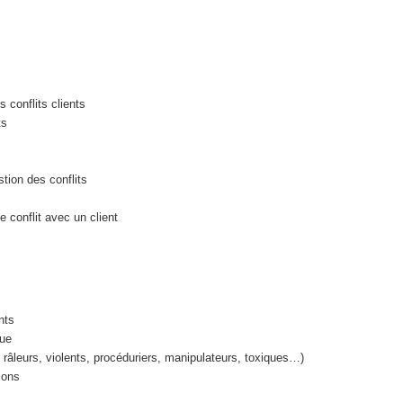
 conflits clients
ts
tion des conflits
 conflit avec un client
s
nts
que
 râleurs, violents, procéduriers, manipulateurs, toxiques…)
ions