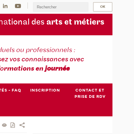
na
tional des
arts et métiers
duels ou professionnels :
sez vos connaissances avec
fo
rmations en
journée
TÉS - FAQ
INSCRIPTION
CONTACT ET
PRISE DE RDV