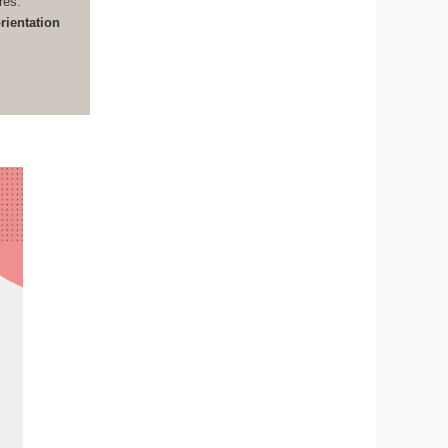
res.
rientation