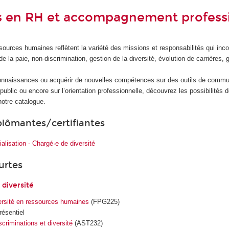
s en RH et accompagnement profess
ources humaines reflètent la variété des missions et responsabilités qui in
e la paie, non-discrimination, gestion de la diversité, évolution de carrières, 
onnaissances ou acquérir de nouvelles compétences sur des outils de commu
lic ou encore sur l’orientation professionnelle, découvrez les possibilités d
notre catalogue.
plômantes/certifiantes
ialisation - Chargé·e de diversité
urtes
 diversité
ersité en ressources humaines
(FPG225)
résentiel
criminations et diversité
(AST232)