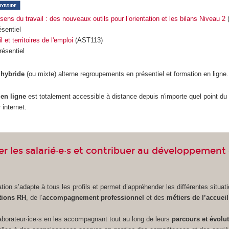
sens du travail : des nouveaux outils pour l’orientation et les bilans Niveau 2
ésentiel
 et territoires de l'emploi
(AST113)
résentiel
 hybride
(ou mixte) alterne regroupements
en présentiel et formation en ligne.
 en ligne
est totalement accessible à distance depuis n'importe quel point du t
 internet.
 les salarié·e·s et contribuer au développement
tion s’adapte à tous les profils et permet d’appréhender les différentes situati
tions RH
, de l’
accompagnement professionnel
et des
métiers de l’accueil
aborateur·ice·s en les accompagnant tout au long de leurs
parcours et évolu