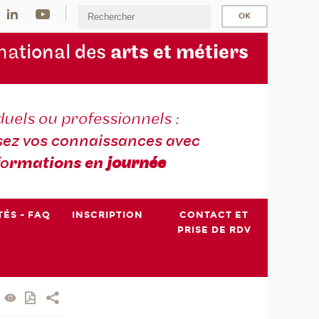
na
tional des
arts et métiers
duels ou professionnels :
sez vos connaissances avec
fo
rmations en
journée
TÉS - FAQ
INSCRIPTION
CONTACT ET
PRISE DE RDV