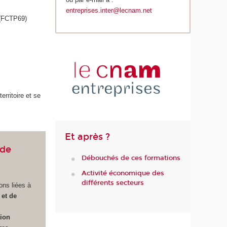
entreprises.inter@lecnam.net
(FCTP69)
erritoire et se
Et après ?
 de
Débouchés de ces formations
Activité économique des
différents secteurs
ons liées à
 et de
tion