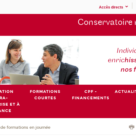
Accès directs
Conservatoire 
Indivi
enric
his
nos 
ATION
FORMATIONS
CPF -
ACTUALI
RA-
COURTES
FINANCEMENTS
ISE ET À
ANCE
de formations en journée