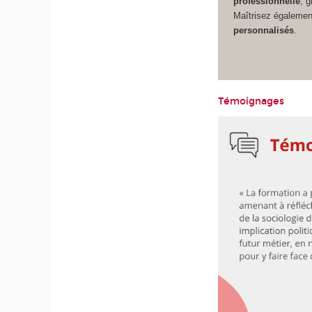
professionnelle
, 
Maîtrisez égalemen
personnalisés
.
Témoignages