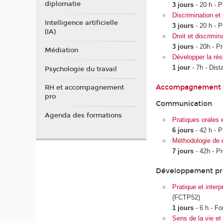
diplomatie
3 jours
- 20 h - P
Discrimination et
Intelligence artificielle
3 jours
- 20 h - P
(IA)
Droit et discrimin
3 jours
- 20h - Pr
Médiation
Développer la rés
1 jour
- 7h - Dist
Psychologie du travail
Accompagnement et
RH et accompagnement
pro
Communication
Agenda des formations
Pratiques orales 
6 jours
- 42 h - P
Méthodologie de 
7 jours
- 42h - Pr
Développement pr
Pratique et interp
(FCTP52)
1 jours
- 6 h - F
Sens de la vie et 