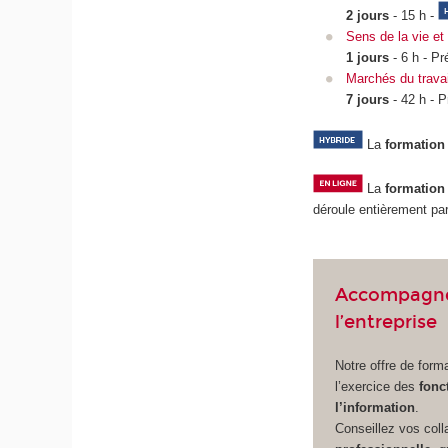
2 jours
- 15 h -
Sens de la vie et 
1 jours
- 6 h - Pr
Marchés du travail
7 jours
- 42 h - P
La
formation
La
formation
déroule entièrement par
Accompagner
l’entreprise
Notre offre de forma
l’exercice des
fonc
l’information
.
Conseillez vos coll