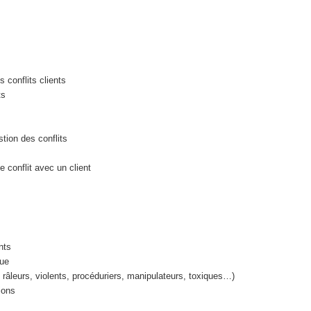
 conflits clients
ts
tion des conflits
 conflit avec un client
s
nts
que
 râleurs, violents, procéduriers, manipulateurs, toxiques…)
ions