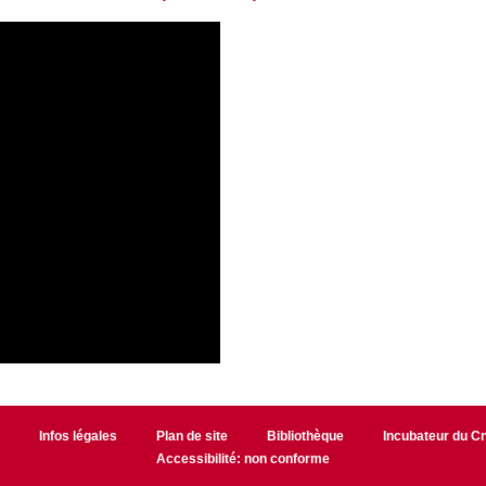
r
Infos légales
Plan de site
Bibliothèque
Incubateur du 
Accessibilité: non conforme