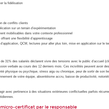
r la fidélisation
n de conflits clients
ication sur un terrain d’expérimentation
ent mobilisables dans votre contexte professionnel
ffrant une flexibilité d’apprentissage
application, QCM, lectures pour aller plus loin, mise en application sur le ter
de 31% des salariés déclarent vivre des tensions avec le public d’accueil (cli
ession verbale au cours des 12 derniers mois. Ces incivilités peuvent avoir 
té physique ou psychique, stress aigu ou chronique, peur de sortir de son lieu
onnement de votre équipe, absentéisme accru, baisse de productivité, notoriété
gir avec pertinence à des situations extérieures conflictuelles parfois récurr
tidiennes.
micro-certificat par le responsable