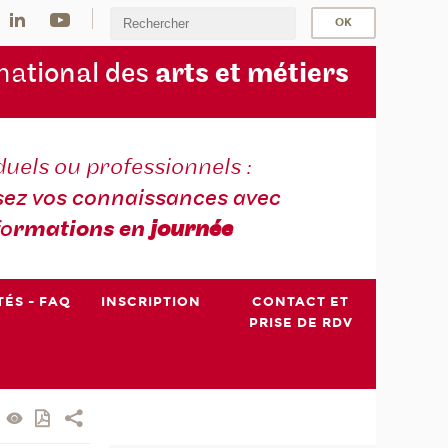
na
tional des
arts et métiers
duels ou professionnels :
sez vos connaissances avec
fo
rmations en
journée
TÉS - FAQ
INSCRIPTION
CONTACT ET
PRISE DE RDV