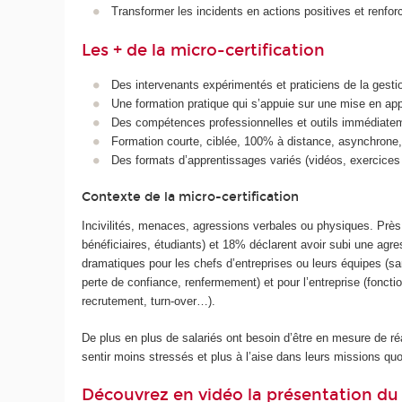
Transformer les incidents en actions positives et renforce
Les + de la micro-certification
Des intervenants expérimentés et praticiens de la gestio
Une formation pratique qui s’appuie sur une mise en appl
Des compétences professionnelles et outils immédiatem
Formation courte, ciblée, 100% à distance, asynchrone, o
Des formats d’apprentissages variés (vidéos, exercices d’
Contexte de la micro-certification
Incivilités, menaces, agressions verbales ou physiques. Près 
bénéficiaires, étudiants) et 18% déclarent avoir subi une agr
dramatiques pour les chefs d’entreprises ou leurs équipes (san
perte de confiance, renfermement) et pour l’entreprise (foncti
recrutement, turn-over…).
De plus en plus de salariés ont besoin d’être en mesure de réa
sentir moins stressés et plus à l’aise dans leurs missions quo
Découvrez en vidéo la présentation du 