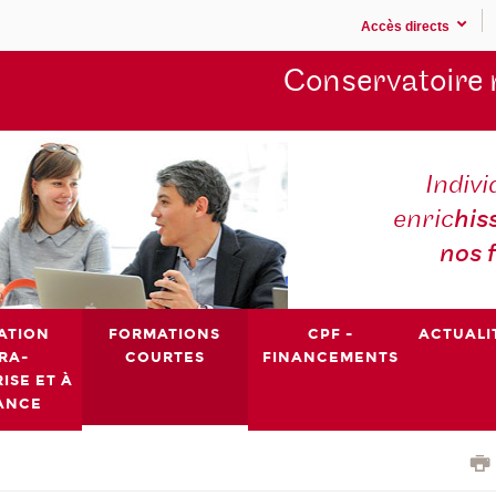
Accès directs
Conservatoire 
Indivi
enric
his
nos 
ATION
FORMATIONS
CPF -
ACTUALI
RA-
COURTES
FINANCEMENTS
ISE ET À
ANCE