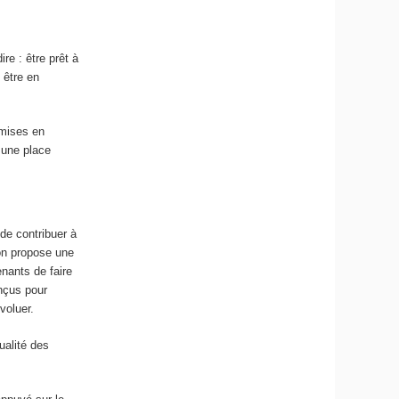
re : être prêt à
 être en
 mises en
e une place
 de contribuer à
ion propose une
enants de faire
onçus pour
voluer.
ualité des