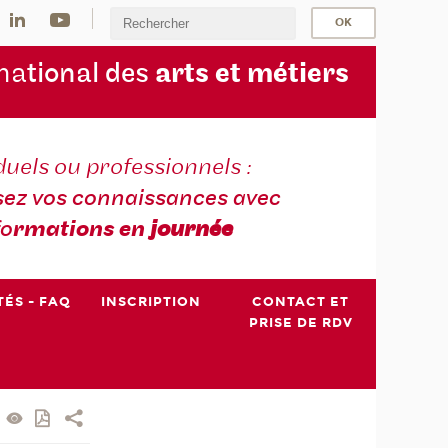
na
tional des
arts et métiers
duels ou professionnels :
sez vos connaissances avec
fo
rmations en
journée
TÉS - FAQ
INSCRIPTION
CONTACT ET
PRISE DE RDV