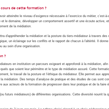
cours de cette formation ?
oir atteindre le niveau d’exigence nécessaire à l’exercice du métier, c’est-à-di
e et le domaine, développer un comportement assertif et une écoute active, et
ement de la médiation.
tra d'appréhender la médiation et la posture du tiers-médiateur à travers des
ue, un éclairage sur les conflits et le rapport de chacun à l'altérité. Il donn
ou au sein d'une organisation.
on ?
iateurs en institution un parcours exigeant et approfondi à la médiation, afin
n, quels que soient leur périmètre et le type de médiation assuré. Cette format
ment, le travail de la posture et l’éthique du médiateur. Elle permet aux appr
de la médiation. Des temps d’analyse de pratique et des études de cas sont c
e aux acteurs de la formation de progresser dans leur pratique et de la faire é
u futurs médiateurs) de différentes organisations. Cette diversité nourrit la q