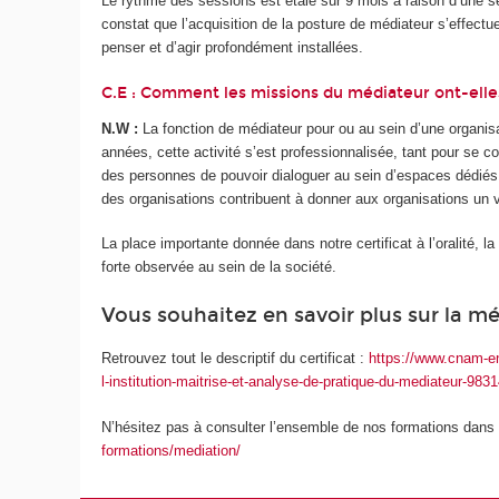
Le rythme des sessions est étalé sur 9 mois à raison d’une s
constat que l’acquisition de la posture de médiateur s’effect
penser et d’agir profondément installées.
C.E : Comment les missions du médiateur ont-elles
N.W :
La fonction de médiateur pour ou au sein d’une organisa
années, cette activité s’est professionnalisée, tant pour se 
des personnes de pouvoir dialoguer au sein d’espaces dédiés, 
des organisations contribuent à donner aux organisations un 
La place importante donnée dans notre certificat à l’oralité, 
forte observée au sein de la société.
Vous souhaitez en savoir plus sur la mé
Retrouvez tout le descriptif du certificat :
https://www.cnam-ent
l-institution-maitrise-et-analyse-de-pratique-du-mediateur-98
N’hésitez pas à consulter l’ensemble de nos formations dans
formations/mediation/