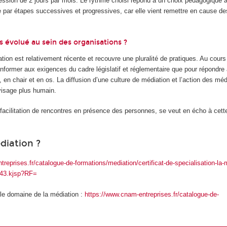
ession de 2 jours par mois. Le rythme choisi répond à un choix pédagogique 
ue par étapes successives et progressives, car elle vient remettre en cause d
 évolué au sein des organisations ?
tion est relativement récente et recouvre une pluralité de pratiques. Au cours
conformer aux exigences du cadre législatif et réglementaire que pour répondre
en chair et en os. La diffusion d’une culture de médiation et l’action des méd
visage plus humain.
la facilitation de rencontres en présence des personnes, se veut en écho à cett
diation ?
reprises.fr/catalogue-de-formations/mediation/certificat-de-specialisation-la-
3143.kjsp?RF=
 le domaine de la médiation :
https://www.cnam-entreprises.fr/catalogue-de-