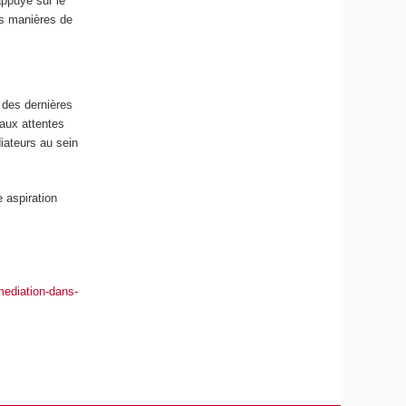
appuyé sur le
es manières de
 des dernières
 aux attentes
iateurs au sein
e aspiration
mediation-dans-