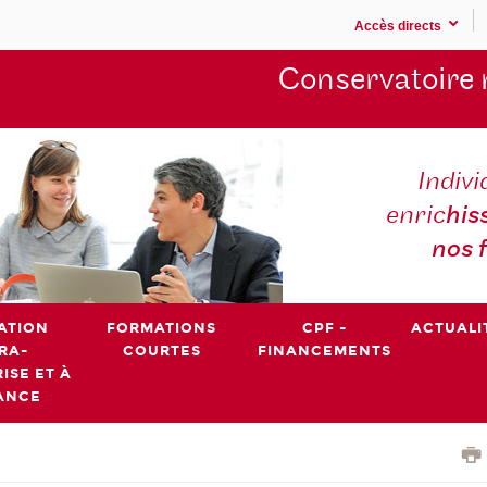
Accès directs
Conservatoire 
Indivi
enric
his
nos 
ATION
FORMATIONS
CPF -
ACTUALI
RA-
COURTES
FINANCEMENTS
ISE ET À
ANCE