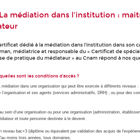
 La médiation dans l'institution : mait
ateur
ificat dédié à la médiation dans l’institution dans son 
an, médiatrice et responsable du « Certificat de spécial
alyse de pratique du médiateur » au Cnam répond à nos que
quelles sont les conditions d’accès ?
la médiation dans une organisation qui peut être exercée à différents niveaux :
re l’organisation et ses agents (services administratifs, DRH) ; ou pour des conf
au sein d’une organisation ou pour une organisation (administration, établisse
médiateur et toute personne destinée à le devenir.
’un niveau bac+3 (diplôme ou équivalent par validation des acquis de l'expérien
d'au moins trois années, tous domaines.