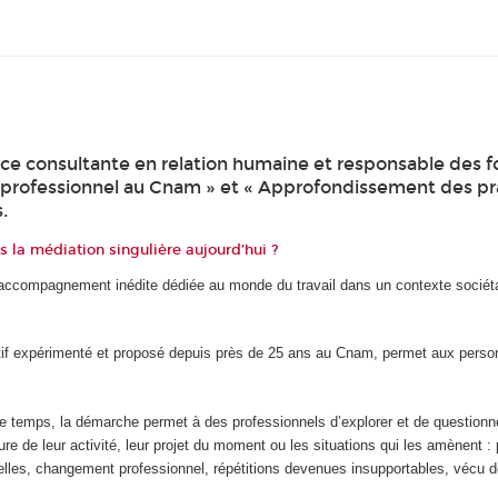
ce consultante en relation humaine et responsable des f
h professionnel au Cnam » et « Approfondissement des pra
.
la médiation singulière aujourd’hui ?
d’accompagnement inédite dédiée au monde du travail dans un contexte sociét
itif expérimenté et proposé depuis près de 25 ans au Cnam, permet aux pers
le temps, la démarche permet à des professionnels d’explorer et de questionn
ure de leur activité, leur projet du moment ou les situations qui les amènent :
onnelles, changement professionnel, répétitions devenues insupportables, vécu 