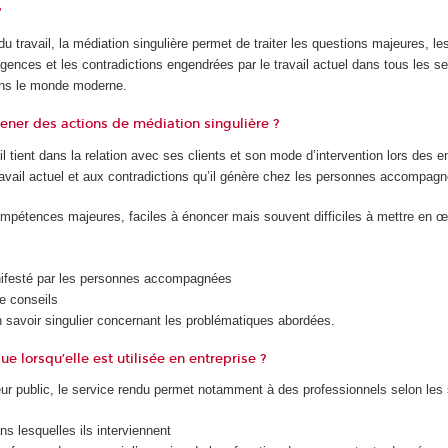
?
travail, la médiation singulière permet de traiter les questions majeures, les
nces et les contradictions engendrées par le travail actuel dans tous les sec
 dans le monde moderne.
ener des actions de médiation singulière ?
il tient dans la relation avec ses clients et son mode d’intervention lors des e
ravail actuel et aux contradictions qu’il génère chez les personnes accompag
ompétences majeures, faciles à énoncer mais souvent difficiles à mettre en œ
manifesté par les personnes accompagnées
e conseils
n savoir singulier concernant les problématiques abordées.
e lorsqu’elle est utilisée en entreprise ?
 public, le service rendu permet notamment à des professionnels selon les si
ns lesquelles ils interviennent