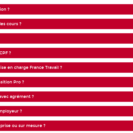
ion ?
es cours ?
 CPF ?
se en charge France Travail ?
sition Pro ?
avec agrément ?
employeur ?
prise ou sur mesure ?