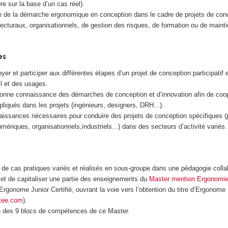
ure sur la base d’un cas réel).
 de la démarche ergonomique en conception dans le cadre de projets de con
tecturaux, organisationnels, de gestion des risques, de formation ou de maint
es
yer et participer aux différentes étapes d’un projet de conception participatif e
il et des usages.
onne connaissance des démarches de conception et d’innovation afin de coop
pliqués dans les projets (ingénieurs, designers, DRH...).
aissances nécessaires pour conduire des projets de conception spécifiques (
mériques, organisationnels,industriels...) dans des secteurs d’activité variés.
r de cas pratiques variés et réalisés en sous-groupe dans une pédagogie colla
met de capitaliser une partie des enseignements du
Master mention Ergonomi
d’Ergonome Junior Certifié, ouvrant la voie vers l’obtention du titre d’Ergonom
tee.com
).
n des 9 blocs de compétences de ce Master.