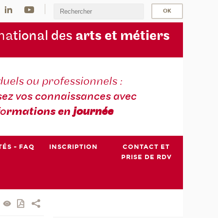
na
tional des
arts et métiers
duels ou professionnels :
sez vos connaissances avec
fo
rmations en
journée
TÉS - FAQ
INSCRIPTION
CONTACT ET
PRISE DE RDV