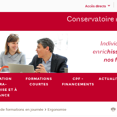
Accès directs
Conservatoire 
Indivi
enric
his
nos 
ATION
FORMATIONS
CPF -
ACTUALI
RA-
COURTES
FINANCEMENTS
ISE ET À
ANCE
de formations en journée
Ergonomie