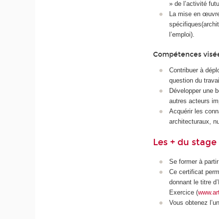
» de l’activité fut
La mise en œuvre
spécifiques(archi
l’emploi).
Compétences visé
Contribuer à déplo
question du trava
Développer une b
autres acteurs im
Acquérir les conn
architecturaux, nu
Les + du stage
Se former à parti
Ce certificat per
donnant le titre 
Exercice (
www.ar
Vous obtenez l’u