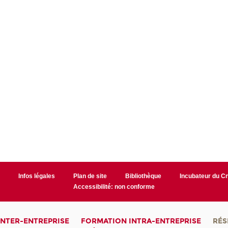
r
Infos légales
Plan de site
Bibliothèque
Incubateur du 
Accessibilité: non conforme
INTER-ENTREPRISE
FORMATION INTRA-ENTREPRISE
RÉS