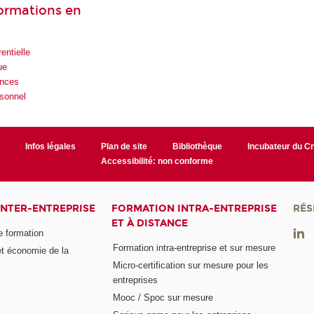
formations en
entielle
ue
ences
rsonnel
r
Infos légales
Plan de site
Bibliothèque
Incubateur du 
Accessibilité: non conforme
INTER-ENTREPRISE
FORMATION INTRA-ENTREPRISE
RÉS
ET À DISTANCE
e formation
Formation intra-entreprise et sur mesure
et économie de la
Micro-certification sur mesure pour les
entreprises
Mooc / Spoc sur mesure