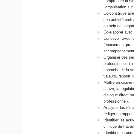
comprendre la situ
l’organisation sur
Co-construire ave
son activité profe
au sein de l’organ
Co-élaborer avec 
Concevoir avec le
(épuisement prof
accompagnement co
Organiser des ses
professionnels), 
approche de la sa
valeurs, rapport h
Mettre en œuvre d
active, la régulat
dialogue direct su
professionnel).
Analyser les résul
rédiger un rapport
Identifier les ac
clinique du trava
Identifier les com