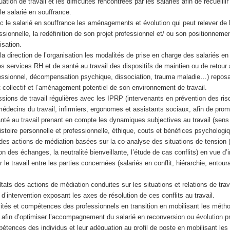
ation de travail et les difficultés rencontrées par les salariés afin de recueillir
 le salarié en souffrance.
c le salarié en souffrance les aménagements et évolution qui peut relever de 
ssionnelle, la redéfinition de son projet professionnel et/ ou son positionneme
isation.
la direction de l’organisation les modalités de prise en charge des salariés en
s services RH et de santé au travail des dispositifs de maintien ou de retour 
essionnel, décompensation psychique, dissociation, trauma maladie…) reposa
llectif et l’aménagement potentiel de son environnement de travail.
sions de travail régulières avec les IPRP (intervenants en prévention des ri
médecins du travail, infirmiers, ergonomes et assistants sociaux, afin de pro
nté au travail prenant en compte les dynamiques subjectives au travail (sens 
istoire personnelle et professionnelle, éthique, couts et bénéfices psychologi
es actions de médiation basées sur la co-analyse des situations de tension (
ion des échanges, la neutralité bienveillante, l’étude de cas conflits) en vue d’
r le travail entre les parties concernées (salariés en conflit, hiérarchie, entour
tats des actions de médiation conduites sur les situations et relations de trava
 d’intervention exposant les axes de résolution de ces conflits au travail.
tivités et compétences des professionnels en transition en mobilisant les méth
il afin d’optimiser l’accompagnement du salarié en reconversion ou évolution p
pétences des individus et leur adéquation au profil de poste en mobilisant les 