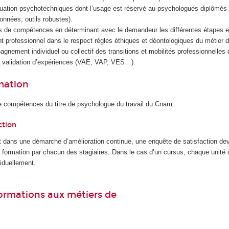
luation psychotechniques dont l’usage est réservé au psychologues diplômés 
alonnées, outils robustes).
ans de compétences en déterminant avec le demandeur les différentes étapes 
 professionnel dans le respect règles éthiques et déontologiques du métier 
agnement individuel ou collectif des transitions et mobilités professionnelles
de validation d’expériences (VAE, VAP, VES…).
rmation
e compétences du titre de psychologue du travail du Cnam.
ction
 dans une démarche d’amélioration continue, une enquête de satisfaction dev
la formation par chacun des stagiaires. Dans le cas d’un cursus, chaque unité
iduellement.
 formations aux métiers de