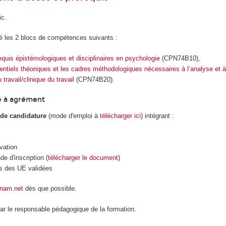
ic.
dé les 2 blocs de compétences suivants :
requis épistémologiques et disciplinaires en psychologie
(CPN74B10),
rentiels théoriques et les cadres méthodologiques nécessaires à l’analyse et à 
travail/clinique du travail
(CPN74B20).
e à agrément
 de candidature
(mode d'emploi à
télécharger ici
) intégrant :
ivation
e d'inscription (
télécharger le document
)
es des UE validées
cnam.net
dès que possible.
par le responsable pédagogique de la formation.