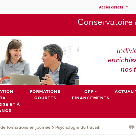
Accès directs
Conservatoire 
Indivi
enric
his
nos 
ATION
FORMATIONS
CPF -
ACTUALI
RA-
COURTES
FINANCEMENTS
ISE ET À
ANCE
de formations en journée
Psychologie du travail