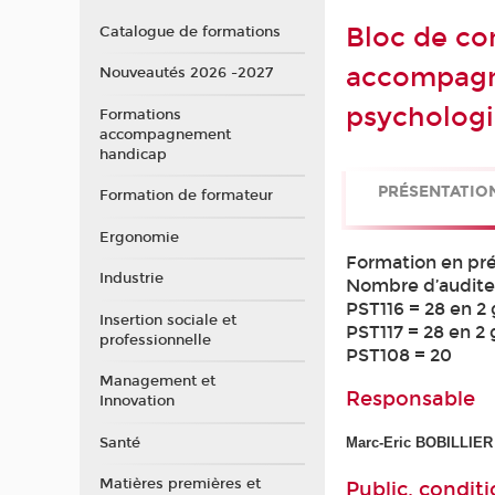
Bloc de co
Catalogue de formations
accompagne
Nouveautés 2026 -2027
psychologie
Formations
accompagnement
handicap
PRÉSENTATIO
Formation de formateur
Ergonomie
Formation en pré
Industrie
Nombre d’audit
PST116 = 28 en 2
Insertion sociale et
PST117 = 28 en 2
professionnelle
PST108 = 20
Management et
Responsable
Innovation
Santé
Marc-Eric BOBILLI
Matières premières et
Public, conditi