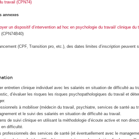
u travail (CPN74)
s annexes
yer un dispositif d’intervention ad hoc en psychologie du travail/ clinique du 
(CPN74B40)
ancement (CPF, Transition pro, etc.), des dates limites d’inscription peuvent s
mation
r entretien clinique individuel avec les salariés en situation de difficulté au tra
ostic, d’évaluer les risques les risques psychopathologiques du travail et déte
er.
fessionnels à mobiliser (médecin du travail, psychiatre, services de santé au t
nement et le suivi des salariés en situation de difficulté au travail.
ns de suivi clinique en utilisant la méthodologie d’écoute active et non direct
 en difficulté.
es professionnels des services de santé (et éventuellement avec le manageme