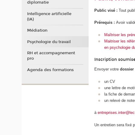
diplomatie
Public visé :
Tout publ
Intelligence artificielle
(IA)
Prérequis :
Avoir vali
Médiation
Maîtriser les pré
Maitriser les réfé
Psychologie du travail
en psychologie du 
RH et accompagnement
pro
Inscription soumis
Envoyer votre
dossier
Agenda des formations
un CV
une lettre de mot
la fiche de demand
un relevé de not
à
entreprises.inter@le
Un entretien sera fixé 