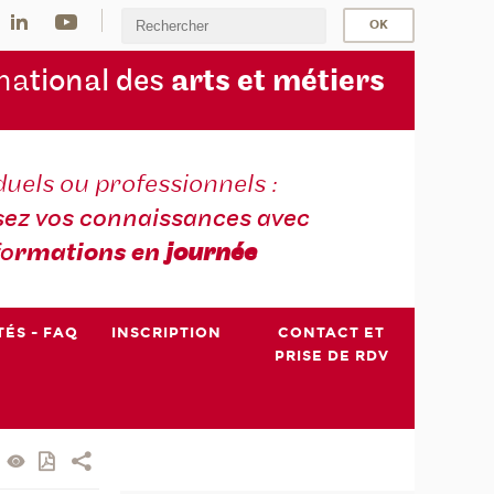
na
tional des
arts et métiers
duels ou professionnels :
sez vos connaissances avec
fo
rmations en
journée
TÉS - FAQ
INSCRIPTION
CONTACT ET
PRISE DE RDV