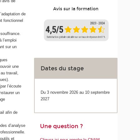
 l’avis de
Avis sur la formation
l’adaptation de
nt fonctionnel
 souffrance.
à l’emploi
nt sur un
sques
mouvoir une
Dates du stage
au travail,
ques).
par l’écoute
Du 3 novembre 2026 au 10 septembre
instaurer un
2027
age
il afin de
Une question ?
odes d’analyse
rofessionnelle.
outils et
Cliquez ici pour appeler le CNAM