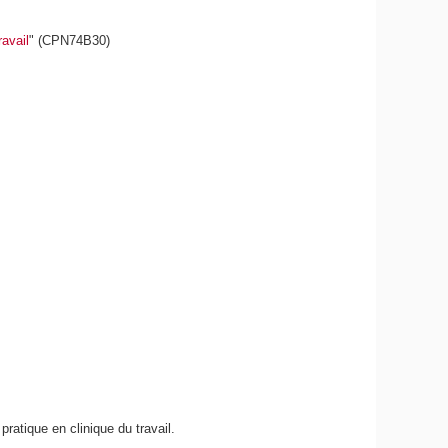
ravail
" (CPN74B30)
atique en clinique du travail.