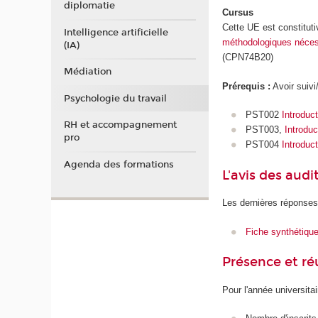
diplomatie
Cursus
Cette UE est constitut
Intelligence artificielle
méthodologiques nécessa
(IA)
(CPN74B20)
Médiation
Prérequis :
Avoir suivi
Psychologie du travail
PST002
Introduct
RH et accompagnement
PST003,
Introduc
pro
PST004
Introduct
Agenda des formations
L'avis des audi
Les dernières réponses
Fiche synthétiqu
Présence et r
Pour l'année universita