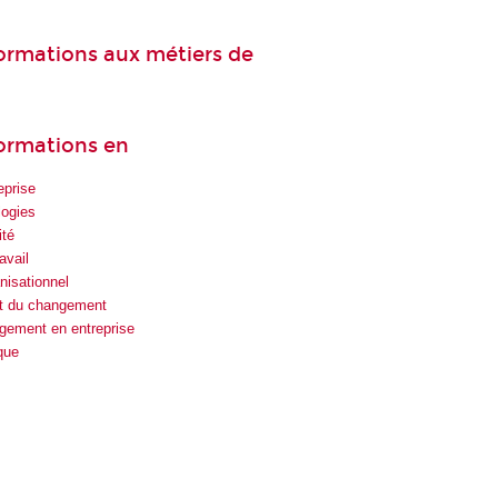
 formations aux métiers de
formations en
eprise
logies
ité
avail
isationnel
 du changement
gement en entreprise
que