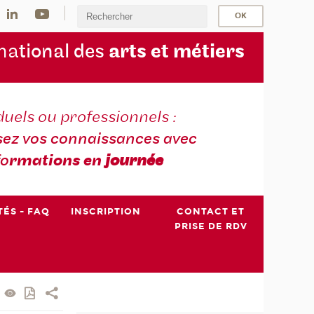
na
tional des
arts et métiers
duels ou professionnels :
sez vos connaissances avec
fo
rmations en
journée
TÉS - FAQ
INSCRIPTION
CONTACT ET
PRISE DE RDV