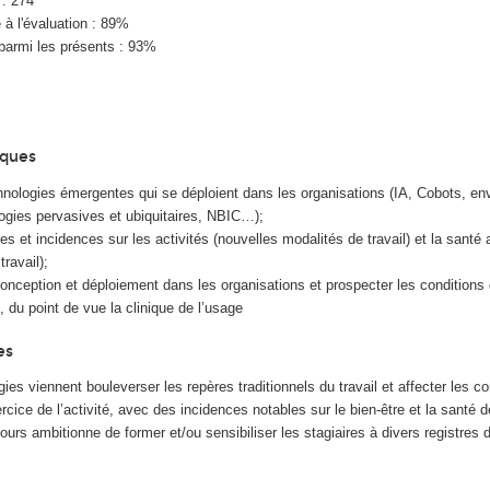
 : 274
à l'évaluation : 89%
parmi les présents : 93%
iques
hnologies émergentes qui se déploient dans les organisations (IA, Cobots, e
ogies pervasives et ubiquitaires, NBIC…);
s et incidences sur les activités (nouvelles modalités de travail) et la santé a
travail);
 conception et déploiement dans les organisations et prospecter les conditions
, du point de vue la clinique de l’usage
es
ies viennent bouleverser les repères traditionnels du travail et affecter les co
rcice de l’activité, avec des incidences notables sur le bien-être et la santé d
urs ambitionne de former et/ou sensibiliser les stagiaires à divers registres 