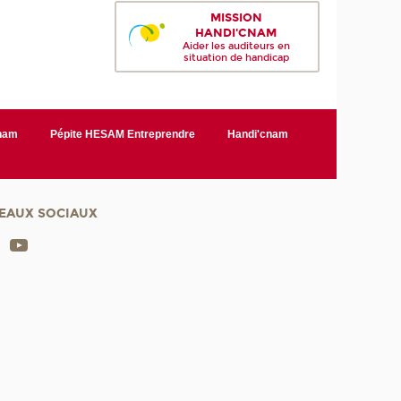
MISSION
HANDI'CNAM
Aider les auditeurs en
situation de handicap
Cnam
Pépite HESAM Entreprendre
Handi'cnam
EAUX SOCIAUX