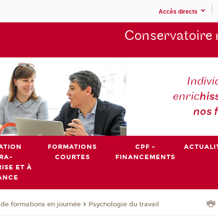
Accès directs
Conservatoire 
Indivi
enric
his
nos 
ATION
FORMATIONS
CPF -
ACTUALI
RA-
COURTES
FINANCEMENTS
ISE ET À
ANCE
de formations en journée
Psychologie du travail