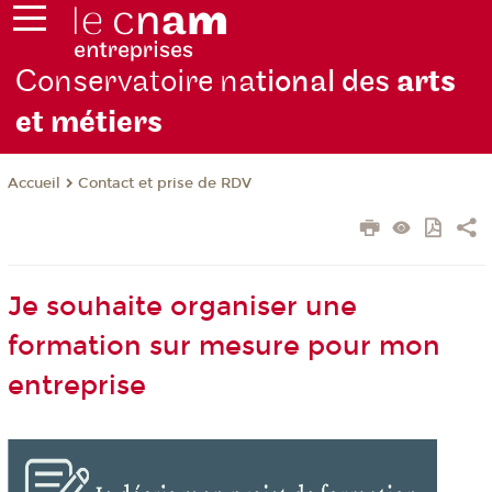
Conservatoire na
tional des
arts
et métiers
Contact et prise de RDV
Accueil
Je souhaite organiser une
formation sur mesure pour mon
entreprise