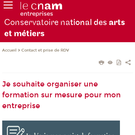
Conservatoire na
tional des
arts
et métiers
Contact et prise de RDV
Accueil
Je souhaite organiser une
formation sur mesure pour mon
entreprise