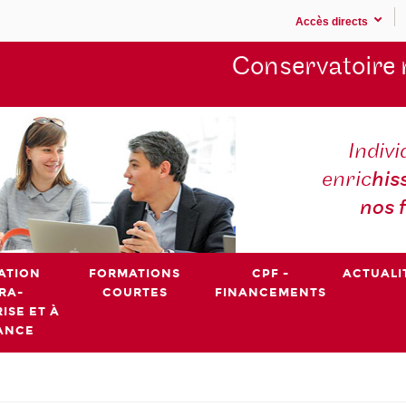
Accès directs
Conservatoire 
Indivi
enric
his
nos 
ATION
FORMATIONS
CPF -
ACTUALI
RA-
COURTES
FINANCEMENTS
ISE ET À
ANCE