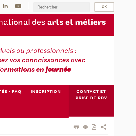
na
tional des
arts et métiers
duels ou professionnels :
sez vos connaissances avec
fo
rmations en
journée
TÉS - FAQ
INSCRIPTION
CONTACT ET
PRISE DE RDV