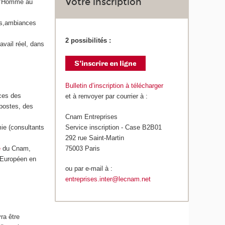
Votre inscription
 l’Homme au
ues,ambiances
2 possibilités :
avail réel, dans
Bulletin d’inscription à télécharger
rces des
et à renvoyer par courrier à :
 postes, des
Cnam Entreprises
Service inscription - Case B2B01
ie (consultants
292 rue Saint-Martin
75003 Paris
e
du Cnam,
e Européen en
ou par e-mail à :
entreprises.inter@lecnam.net
ra être