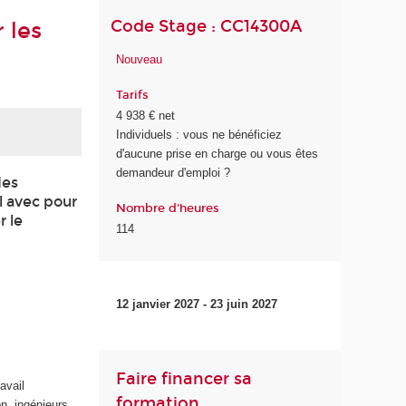
Code Stage : CC14300A
 les
Nouveau
Tarifs
4 938 € net
Individuels : vous ne bénéficiez
d'aucune prise en charge ou vous êtes
demandeur d'emploi ?
des
l avec pour
Nombre d'heures
r le
114
12 janvier 2027 - 23 juin 2027
Faire financer sa
avail
formation
on, ingénieurs