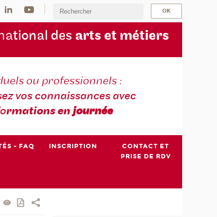
na
tional des
arts et métiers
duels ou professionnels :
sez vos connaissances avec
fo
rmations en
journée
TÉS - FAQ
INSCRIPTION
CONTACT ET
PRISE DE RDV