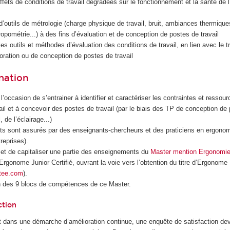
fets de conditions de travail dégradées sur le fonctionnement et la santé de
 d’outils de métrologie (charge physique de travail, bruit, ambiances thermiq
opométrie...) à des fins d’évaluation et de conception de postes de travail
s outils et méthodes d’évaluation des conditions de travail, en lien avec le tr
oration ou de conception de postes de travail
rmation
e l’occasion de s’entrainer à identifier et caractériser les contraintes et ressou
vail et à concevoir des postes de travail (par le biais des TP de conception de
, de l’éclairage...)
s sont assurés par des enseignants-chercheurs et des praticiens en ergonom
reprises).
met de capitaliser une partie des enseignements du
Master mention Ergonomi
d’Ergonome Junior Certifié, ouvrant la voie vers l’obtention du titre d’Ergonom
tee.com
).
n des 9 blocs de compétences de ce Master.
ction
 dans une démarche d’amélioration continue, une enquête de satisfaction dev