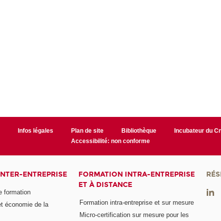
r
Infos légales
Plan de site
Bibliothèque
Incubateur du 
Accessibilité: non conforme
INTER-ENTREPRISE
FORMATION INTRA-ENTREPRISE
RÉS
ET À DISTANCE
e formation
Formation intra-entreprise et sur mesure
et économie de la
Micro-certification sur mesure pour les