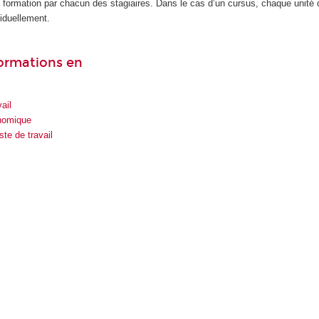
la formation par chacun des stagiaires. Dans le cas d’un cursus, chaque unité
iduellement.
formations en
ail
onomique
te de travail