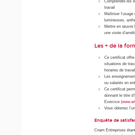
Comprendre les ef
travail
Maîtriser l’usage
lumineuses, anthr
Mettre en œuvre le
une visée d’améli
Les + de la fo
Ce certificat offr
situations de tra
horaires de travail
Les enseignement
ou salariés en ent
Ce certificat per
donnant le titre 
Exercice (
www.ar
Vous obtenez l’u
Enquête de satisfa
Cnam Entreprises étant