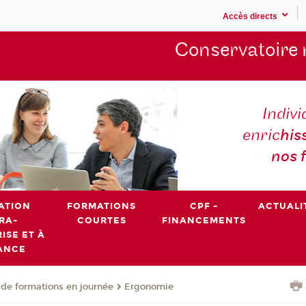
Accès directs
Conservatoire 
Indivi
enric
his
nos 
ATION
FORMATIONS
CPF -
ACTUALI
RA-
COURTES
FINANCEMENTS
ISE ET À
ANCE
de formations en journée
Ergonomie