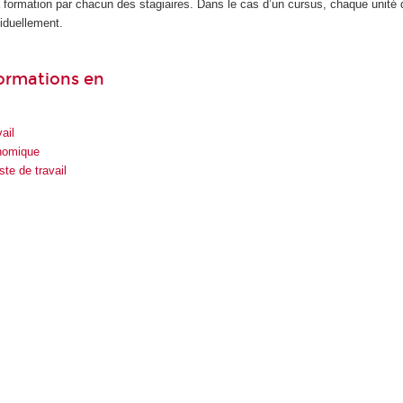
la formation par chacun des stagiaires. Dans le cas d’un cursus, chaque unité
iduellement.
formations en
ail
onomique
te de travail