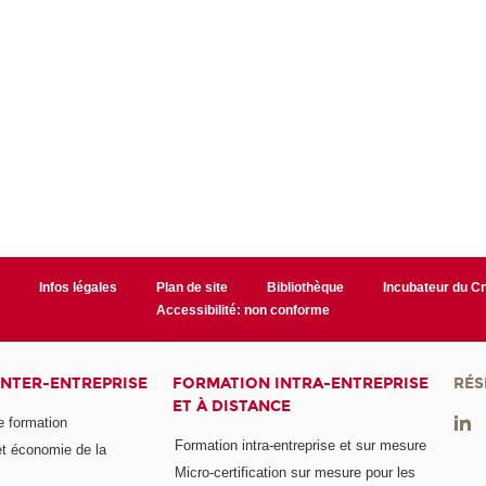
r
Infos légales
Plan de site
Bibliothèque
Incubateur du 
Accessibilité: non conforme
INTER-ENTREPRISE
FORMATION INTRA-ENTREPRISE
RÉS
ET À DISTANCE
e formation
Formation intra-entreprise et sur mesure
et économie de la
Micro-certification sur mesure pour les