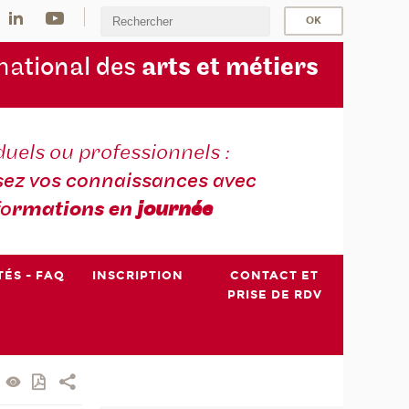
na
tional des
arts et métiers
duels ou professionnels :
sez vos connaissances avec
fo
rmations en
journée
TÉS - FAQ
INSCRIPTION
CONTACT ET
PRISE DE RDV