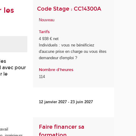
Code Stage : CC14300A
 les
Nouveau
Tarifs
4 938 € net
Individuels : vous ne bénéficiez
d'aucune prise en charge ou vous êtes
demandeur d'emploi ?
des
l avec pour
Nombre d'heures
r le
114
12 janvier 2027 - 23 juin 2027
Faire financer sa
avail
formation
on, ingénieurs