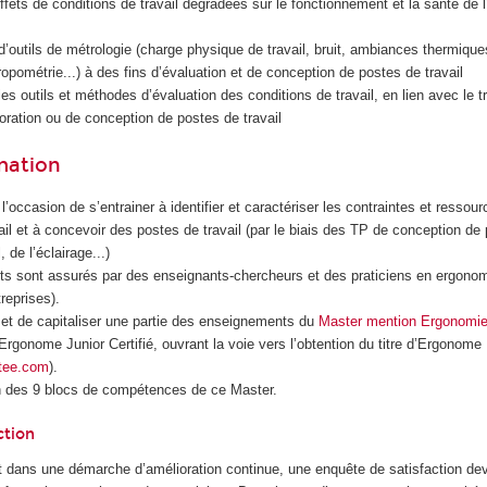
fets de conditions de travail dégradées sur le fonctionnement et la santé de
 d’outils de métrologie (charge physique de travail, bruit, ambiances thermiq
opométrie...) à des fins d’évaluation et de conception de postes de travail
s outils et méthodes d’évaluation des conditions de travail, en lien avec le tr
oration ou de conception de postes de travail
rmation
e l’occasion de s’entrainer à identifier et caractériser les contraintes et ressou
vail et à concevoir des postes de travail (par le biais des TP de conception de
, de l’éclairage...)
s sont assurés par des enseignants-chercheurs et des praticiens en ergonom
reprises).
met de capitaliser une partie des enseignements du
Master mention Ergonomi
d’Ergonome Junior Certifié, ouvrant la voie vers l’obtention du titre d’Ergonom
tee.com
).
n des 9 blocs de compétences de ce Master.
ction
 dans une démarche d’amélioration continue, une enquête de satisfaction dev