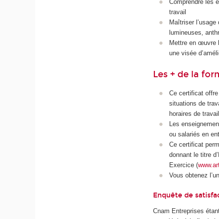
Comprendre les ef
travail
Maîtriser l’usage
lumineuses, anthr
Mettre en œuvre le
une visée d’améli
Les + de la fo
Ce certificat offr
situations de tra
horaires de travail
Les enseignement
ou salariés en ent
Ce certificat per
donnant le titre 
Exercice (
www.ar
Vous obtenez l’u
Enquête de satisfa
Cnam Entreprises étant