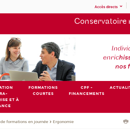
Accès directs
Conservatoire 
Indivi
enric
his
nos 
ATION
FORMATIONS
CPF -
ACTUALI
RA-
COURTES
FINANCEMENTS
ISE ET À
ANCE
de formations en journée
Ergonomie