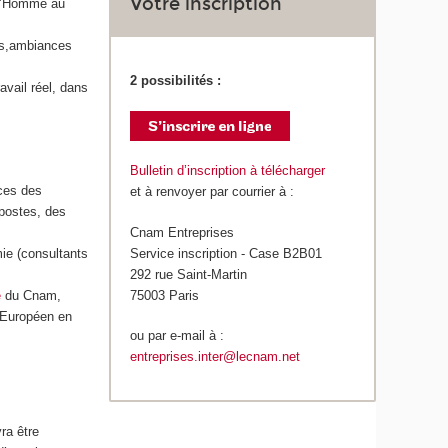
Votre inscription
 l’Homme au
ues,ambiances
2 possibilités :
avail réel, dans
Bulletin d’inscription à télécharger
rces des
et à renvoyer par courrier à :
 postes, des
Cnam Entreprises
Service inscription - Case B2B01
ie (consultants
292 rue Saint-Martin
75003 Paris
e
du Cnam,
e Européen en
ou par e-mail à :
entreprises.inter@lecnam.net
ra être