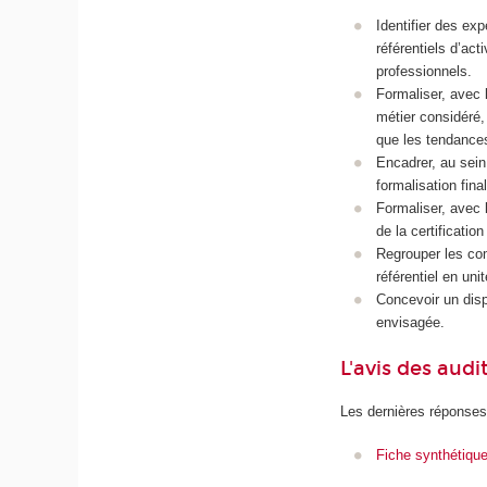
Identifier des ex
référentiels d’ac
professionnels.
Formaliser, avec l
métier considéré, 
que les tendances
Encadrer, au sein 
formalisation fina
Formaliser, avec 
de la certificatio
Regrouper les com
référentiel en unit
Concevoir un dispo
envisagée.
L'avis des audi
Les dernières réponses
Fiche synthétiqu