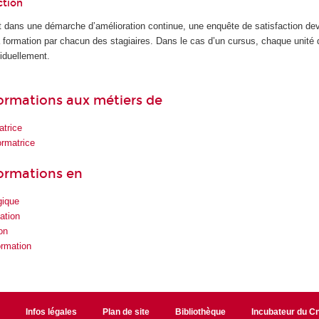
ction
 dans une démarche d’amélioration continue, une enquête de satisfaction dev
la formation par chacun des stagiaires. Dans le cas d’un cursus, chaque unité
iduellement.
 formations aux métiers de
atrice
ormatrice
formations en
gique
ation
on
ormation
r
Infos légales
Plan de site
Bibliothèque
Incubateur du 