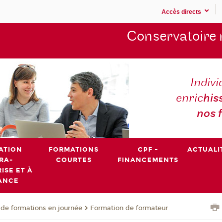
Accès directs
Conservatoire 
Indivi
enric
his
nos 
ATION
FORMATIONS
CPF -
ACTUALI
RA-
COURTES
FINANCEMENTS
ISE ET À
ANCE
de formations en journée
Formation de formateur