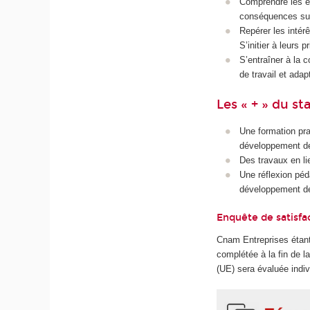
Comprendre les en
conséquences sur 
Repérer les intérê
S’initier à leurs 
S’entraîner à la 
de travail et ada
Les « + » du st
Une formation pra
développement de
Des travaux en li
Une réflexion péda
développement d
Enquête de satisfa
Cnam Entreprises étant
complétée à la fin de 
(UE) sera évaluée indiv