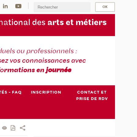
na
tional des
arts et métiers
duels ou professionnels :
sez vos connaissances avec
fo
rmations en
journée
TÉS - FAQ
INSCRIPTION
CONTACT ET
PRISE DE RDV