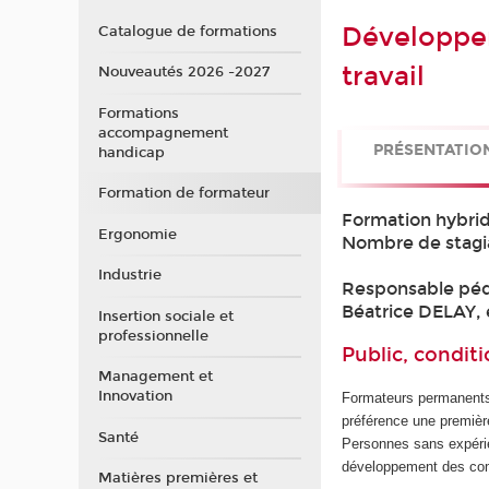
Développe
Catalogue de formations
travail
Nouveautés 2026 -2027
Formations
accompagnement
PRÉSENTATIO
handicap
Formation de formateur
Formation hybrid
Ergonomie
Nombre de stagi
Industrie
Responsable pé
Béatrice DELAY,
Insertion sociale et
professionnelle
Public, conditi
Management et
Innovation
Formateurs permanents 
préférence une premièr
Santé
Personnes sans expérie
développement des co
Matières premières et