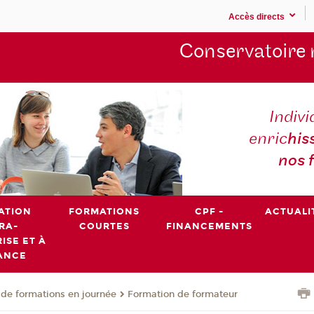
Accès directs
Conservatoire 
Indivi
enric
his
nos 
ATION
FORMATIONS
CPF -
ACTUALI
RA-
COURTES
FINANCEMENTS
ISE ET À
ANCE
de formations en journée
Formation de formateur