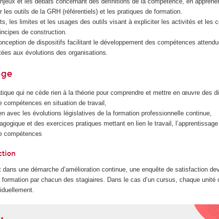
jeux et les débats concernant des définitions de la compétence, en appréhe
les outils de la GRH (référentiels) et les pratiques de formation.
ts, les limites et les usages des outils visant à expliciter les activités et le
principes de construction.
conception de dispositifs facilitant le développement des compétences attendu
ptées aux évolutions des organisations.
age
tique qui ne cède rien à la théorie pour comprendre et mettre en œuvre des di
 compétences en situation de travail,
en avec les évolutions législatives de la formation professionnelle continue,
gogique et des exercices pratiques mettant en lien le travail, l’apprentissage 
e compétences
ction
 dans une démarche d’amélioration continue, une enquête de satisfaction dev
la formation par chacun des stagiaires. Dans le cas d’un cursus, chaque unité
iduellement.