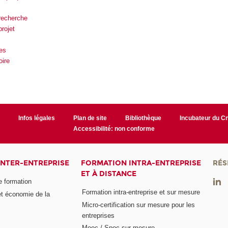
recherche
rojet
es
oire
r
Infos légales
Plan de site
Bibliothèque
Incubateur du 
Accessibilité: non conforme
INTER-ENTREPRISE
FORMATION INTRA-ENTREPRISE
RÉS
ET À DISTANCE
e formation
Formation intra-entreprise et sur mesure
et économie de la
Micro-certification sur mesure pour les
entreprises
Mooc / Spoc sur mesure