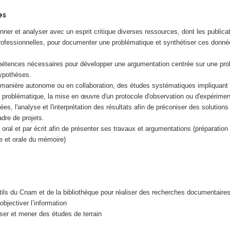
es
ionner et analyser avec un esprit critique diverses ressources, dont les publica
professionnelles, pour documenter une problématique et synthétiser ces donn
pétences nécessaires pour développer une argumentation centrée sur une pro
ypothèses.
 manière autonome ou en collaboration, des études systématiques impliquant 
ne problématique, la mise en œuvre d'un protocole d'observation ou d'expériment
es, l'analyse et l'interprétation des résultats afin de préconiser des solution
adre de projets.
ral et par écrit afin de présenter ses travaux et argumentations (préparation 
te et orale du mémoire)
tils du Cnam et de la bibliothèque pour réaliser des recherches documentaire
objectiver l’information
ser et mener des études de terrain