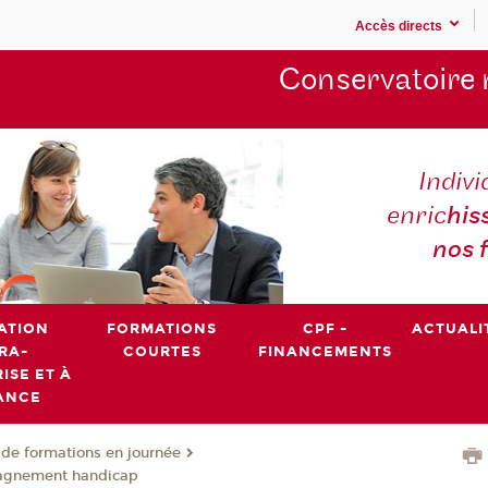
Accès directs
Conservatoire 
Indivi
enric
his
nos 
ATION
FORMATIONS
CPF -
ACTUALI
RA-
COURTES
FINANCEMENTS
ISE ET À
ANCE
de formations en journée
agnement handicap