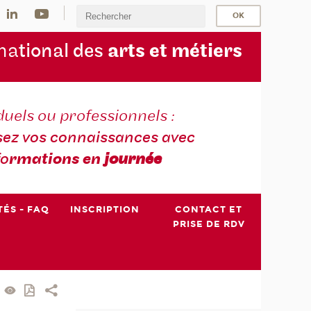
na
tional des
arts et métiers
duels ou professionnels :
sez vos connaissances avec
fo
rmations en
journée
TÉS - FAQ
INSCRIPTION
CONTACT ET
PRISE DE RDV