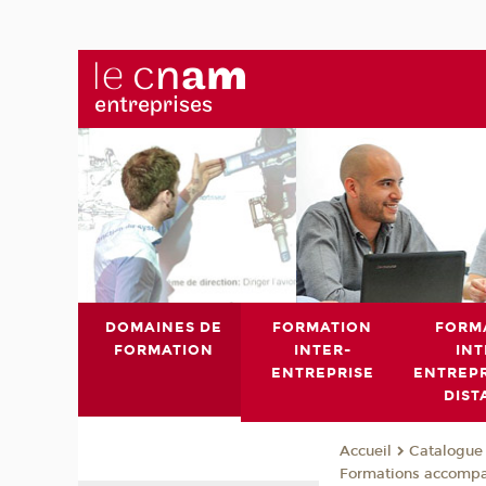
DOMAINES DE
FORMATION
FORM
FORMATION
INTER-
INT
ENTREPRISE
ENTREPR
DIST
Catalogue 
Accueil
Formations accomp