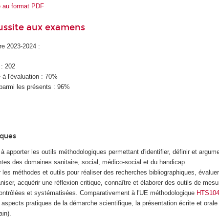
e au format PDF
éussite aux examens
ire 2023-2024 :
 : 202
à l'évaluation : 70%
parmi les présents : 96%
iques
 apporter les outils méthodologiques permettant d'identifier, définir et argume
ntes des domaines sanitaire, social, médico-social et du handicap.
er les méthodes et outils pour réaliser des recherches bibliographiques, évaluer
aniser, acquérir une réflexion critique, connaître et élaborer des outils de me
contrôlées et systématisées. Comparativement à l'UE méthodologique
HTS10
s aspects pratiques de la démarche scientifique, la présentation écrite et oral
ain).