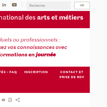
na
tional des
arts et métiers
duels ou professionnels :
sez vos connaissances avec
fo
rmations en
journée
TÉS - FAQ
INSCRIPTION
CONTACT ET
PRISE DE RDV