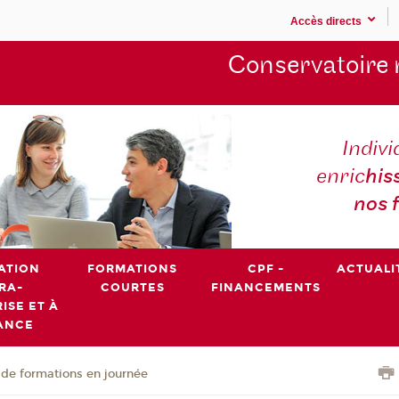
Accès directs
Conservatoire 
Indivi
enric
his
nos 
ATION
FORMATIONS
CPF -
ACTUALI
RA-
COURTES
FINANCEMENTS
ISE ET À
ANCE
de formations en journée