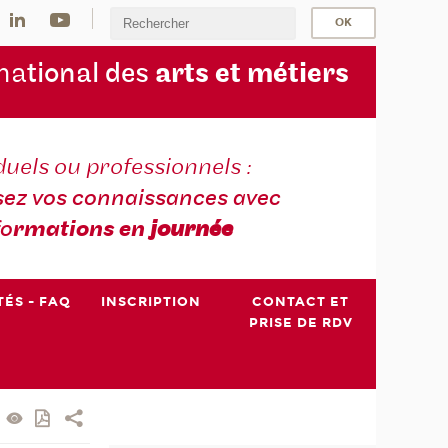
na
tional des
arts et métiers
duels ou professionnels :
sez vos connaissances avec
fo
rmations en
journée
TÉS - FAQ
INSCRIPTION
CONTACT ET
PRISE DE RDV