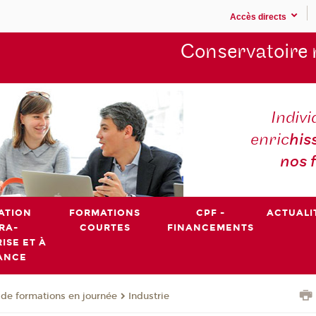
Accès directs
Conservatoire 
Indivi
enric
his
nos 
ATION
FORMATIONS
CPF -
ACTUALI
RA-
COURTES
FINANCEMENTS
ISE ET À
ANCE
de formations en journée
Industrie