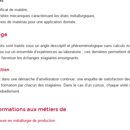
es
ificat de matière,
priétés mécaniques caractérisant les états métallurgiques,
oix de matériau pour une application donnée.
age
jets sont traités sous un angle descriptif et phénoménologique sans calculs 
se sur un ensemble d’expériences au laboratoire ; ces dernières permettent d
 favoriser les échanges stagiaires-enseignants.
ction
 dans une démarche d’amélioration continue, une enquête de satisfaction dev
la formation par chacun des stagiaires. Dans le cas d’un cursus, chaque unité
iduellement.
 formations aux métiers de
ieure en métallurgie de production