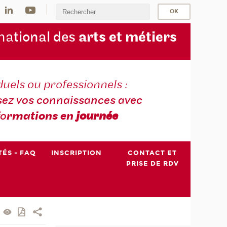
na
tional des
arts et métiers
duels ou professionnels :
sez vos connaissances avec
fo
rmations en
journée
TÉS - FAQ
INSCRIPTION
CONTACT ET
PRISE DE RDV