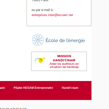
75003 Paris
ou par e-mail à :
entreprises.inter@lecnam.net
MISSION
HANDI'CNAM
Aider les auditeurs en
situation de handicap
Cnam
Pépite HESAM Entreprendre
Handi'cnam