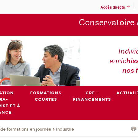
Accès directs
Conservatoire 
Indivi
enric
his
nos 
ATION
FORMATIONS
CPF -
ACTUALI
RA-
COURTES
FINANCEMENTS
ISE ET À
ANCE
de formations en journée
Industrie