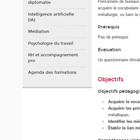
Personnels de bureaux d
diplomatie
acquérir le vocabulair
Intelligence artificielle
métallurgie, ou faire l
(IA)
Prérequis
Médiation
Pas de prérequis
Psychologie du travail
Évaluation
RH et accompagnement
Un questionnaire d'éva
pro
Agenda des formations
Objectifs
Objectifs pédagog
Acquérir le voc
Acquérir les pri
métalliques,
Identifier les 
Établir le lien m