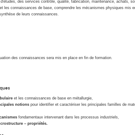
'études, des services contrôle, qualité, fabrication, maintenance, achats, so
e et les connaissances de base, comprendre les mécanismes physiques mis e
a synthèse de leurs connaissances.
luation des connaissances sera mis en place en fin de formation.
iques
abulaire
et les connaissances de base en métallurgie,
ncipales notions
pour identifier et caractériser les principales familles de mat
mécanismes
fondamentaux intervenant dans les processus industriels,
icrostructure – propriétés.