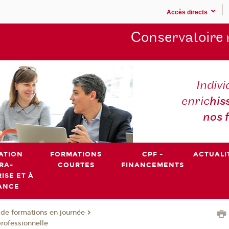
Accès directs
Conservatoire 
Indivi
enric
his
nos 
ATION
FORMATIONS
CPF -
ACTUALI
RA-
COURTES
FINANCEMENTS
ISE ET À
ANCE
de formations en journée
professionnelle