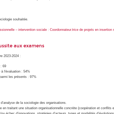
sociologie souhaitée.
sionnelle – intervention sociale : Coordonnateur.trice de projets en insertion 
éussite aux examens
ire 2023-2024 :
 : 69
à l'évaluation : 54%
parmi les présents : 97%
s d’analyse de la sociologie des organisations.
yse en traitant une situation organisationnelle concrète (coopération et conflits 
ou échec d’innovations, stratégies d’acteurs, types et modalités d’évolution