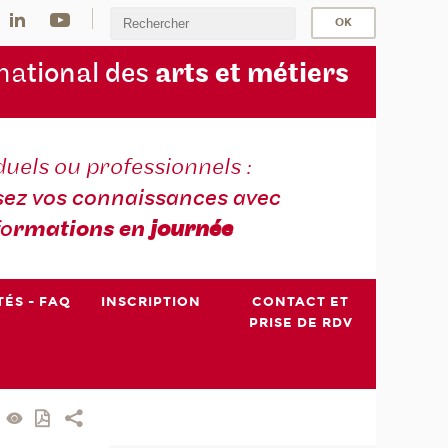
na
tional des
arts et métiers
duels ou professionnels :
sez vos connaissances avec
fo
rmations en
journée
TÉS - FAQ
INSCRIPTION
CONTACT ET
PRISE DE RDV