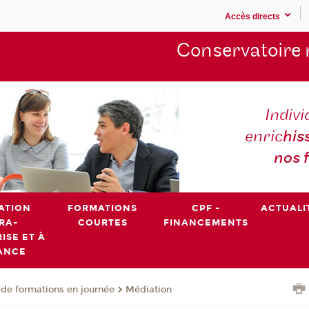
Accès directs
Conservatoire 
Indivi
enric
his
nos 
ATION
FORMATIONS
CPF -
ACTUALI
RA-
COURTES
FINANCEMENTS
ISE ET À
ANCE
de formations en journée
Médiation