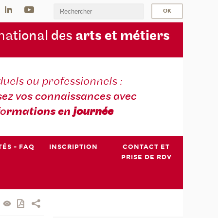
na
tional des
arts et métiers
duels ou professionnels :
sez vos connaissances avec
fo
rmations en
journée
TÉS - FAQ
INSCRIPTION
CONTACT ET
PRISE DE RDV