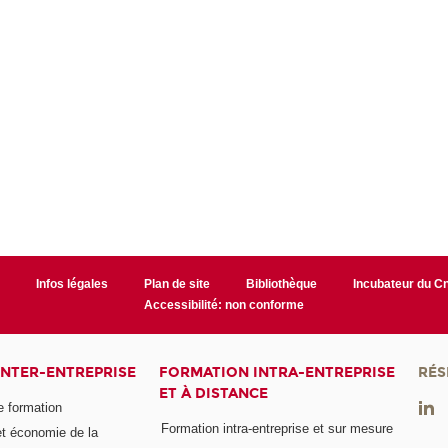
r
Infos légales
Plan de site
Bibliothèque
Incubateur du 
Accessibilité: non conforme
INTER-ENTREPRISE
FORMATION INTRA-ENTREPRISE
RÉS
ET À DISTANCE
e formation
Formation intra-entreprise et sur mesure
et économie de la