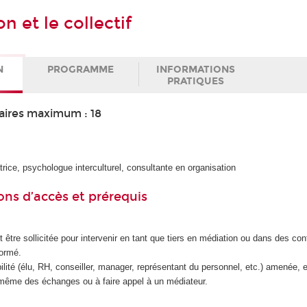
n et le collectif
N
PROGRAMME
INFORMATIONS
PRATIQUES
aires maximum : 18
trice, psychologue interculturel, consultante en organisation
ons d’accès et prérequis
être sollicitée pour intervenir en tant que tiers en médiation ou dans des confl
formé.
ité (élu, RH, conseiller, manager, représentant du personnel, etc.) amenée, e
le-même des échanges ou à faire appel à un médiateur.