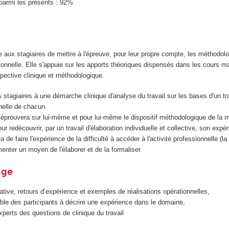
parmi les présents : 92%
 aux stagiaires de mettre à l'épreuve, pour leur propre compte, les méthodol
ionnelle. Elle s'appuie sur les apports théoriques dispensés dans les cours ma
pective clinique et méthodologique.
 les stagiaires à une démarche clinique d'analyse du travail sur les bases d'un tra
nelle de chacun.
e éprouvera sur lui-même et pour lui-même le dispositif méthodologique de la
ur redécouvrir, par un travail d'élaboration individuelle et collective, son expé
ra de faire l'expérience de la difficulté à accéder à l'activité professionnelle (la
menter un moyen de l'élaborer et de la formaliser.
age
ative, retours d’expérience et exemples de réalisations opérationnelles,
ble des participants à décrire une expérience dans le domaine,
perts des questions de clinique du travail