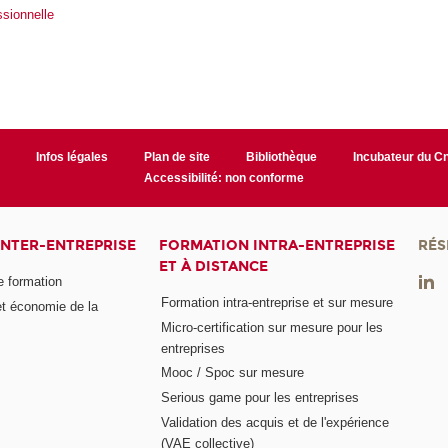
sionnelle
r
Infos légales
Plan de site
Bibliothèque
Incubateur du 
Accessibilité: non conforme
INTER-ENTREPRISE
FORMATION INTRA-ENTREPRISE
RÉS
ET À DISTANCE
e formation
Formation intra-entreprise et sur mesure
et économie de la
Micro-certification sur mesure pour les
entreprises
Mooc / Spoc sur mesure
Serious game pour les entreprises
Validation des acquis et de l'expérience
(VAE collective)