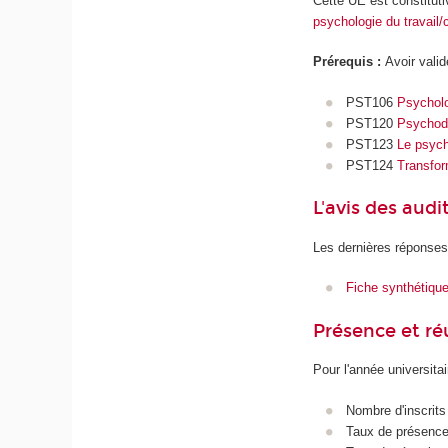
Cette UE est constitut
psychologie du travail/c
Prérequis :
Avoir vali
PST106
Psycholog
PST120
Psychody
PST123
Le psycho
PST124
Transfor
L'avis des audi
Les dernières réponses
Fiche synthétiqu
Présence et r
Pour l'année universita
Nombre d'inscrits
Taux de présence 