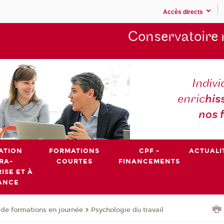
Accès directs
Conservatoire 
Indivi
enric
his
nos 
ATION
FORMATIONS
CPF -
ACTUALI
RA-
COURTES
FINANCEMENTS
ISE ET À
ANCE
de formations en journée
Psychologie du travail