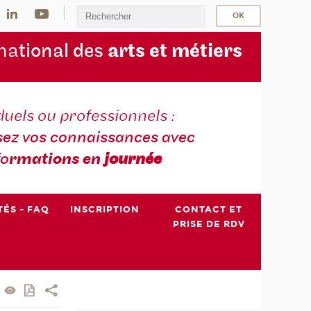
na
tional des
arts et métiers
duels ou professionnels :
sez vos connaissances avec
fo
rmations en
journée
TÉS - FAQ
INSCRIPTION
CONTACT ET
PRISE DE RDV