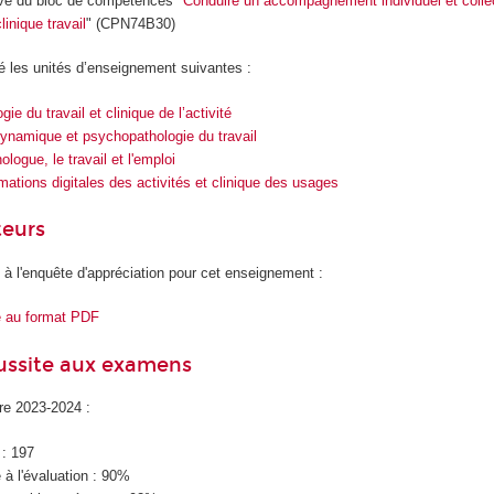
ive du bloc de compétences "
Conduire un accompagnement individuel et collec
linique travail
" (CPN74B30)
dé les unités d’enseignement suivantes :
ie du travail et clinique de l’activité
namique et psychopathologie du travail
logue, le travail et l'emploi
mations digitales des activités et clinique des usages
teurs
 à l'enquête d'appréciation pour cet enseignement :
e au format PDF
éussite aux examens
ire 2023-2024 :
 : 197
à l'évaluation : 90%