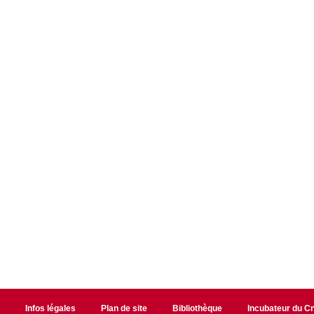
r
Infos légales
Plan de site
Bibliothèque
Incubateur du 