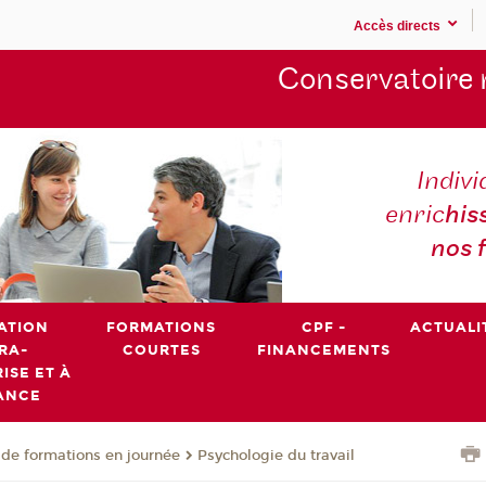
Accès directs
Conservatoire 
Indivi
enric
his
nos 
ATION
FORMATIONS
CPF -
ACTUALI
RA-
COURTES
FINANCEMENTS
ISE ET À
ANCE
de formations en journée
Psychologie du travail