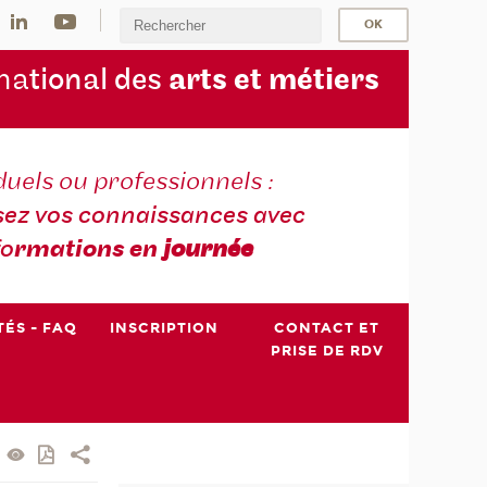
na
tional des
arts et métiers
duels ou professionnels :
sez vos connaissances avec
fo
rmations en
journée
TÉS - FAQ
INSCRIPTION
CONTACT ET
PRISE DE RDV