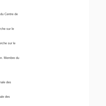
 du Centre de
rche sur le
erche sur le
ion. Membre du
nale des
ale des