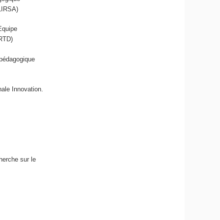
(LIRSA)
Equipe
CRTD)
 pédagogique
ale Innovation.
herche sur le