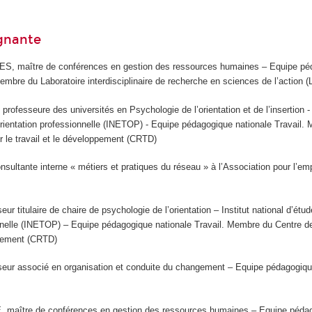
ignante
, maître de conférences en gestion des ressources humaines – Equipe pé
embre du Laboratoire interdisciplinaire de recherche en sciences de l’action 
ofesseure des universités en Psychologie de l’orientation et de l’insertion - I
’orientation professionnelle (INETOP) - Equipe pédagogique nationale Travail.
r le travail et le développement (CRTD)
ultante interne « métiers et pratiques du réseau » à l’Association pour l’em
 titulaire de chaire de psychologie de l’orientation – Institut national d’étude
onnelle (INETOP) – Equipe pédagogique nationale Travail. Membre du Centre d
oppement (CRTD)
eur associé en organisation et conduite du changement – Equipe pédagogiqu
maître de conférences en gestion des ressources humaines – Equipe péda