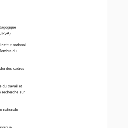
dagogique
(LIRSA)
nstitut national
 Membre du
ploi des cadres
 du travail et
e recherche sur
e nationale
gogique