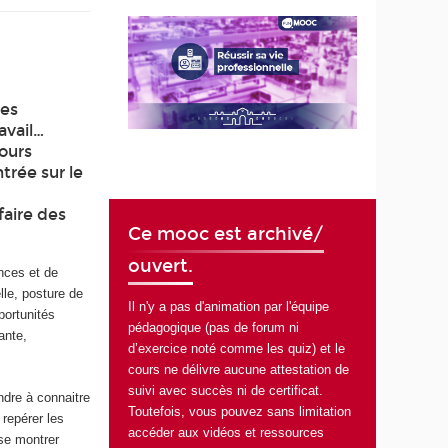
les
avail…
ours
ntrée sur le
faire des
Ce mooc est archivé/
ouvert.
nces et de
lle, posture de
Il n'y a pas d'animation par l'équipe
portunités
pédagogique (pas de forum ni
ante,
d’exercice noté comme les quiz) et le
cours ne délivre aucune attestation de
suivi avec succès ni de certificat.
ndre à connaitre
Toutefois, vous pouvez sans limitation
 repérer les
accéder aux vidéos et ressources
 se montrer