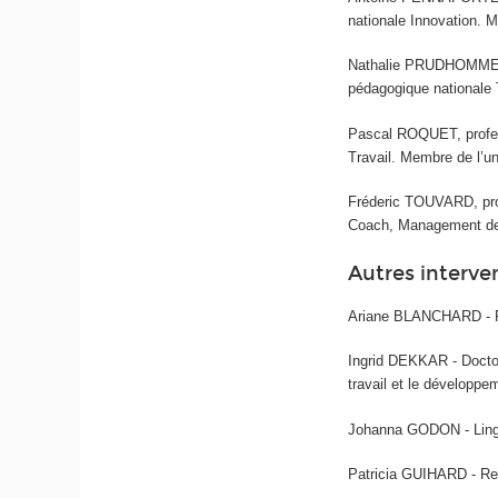
nationale Innovation. M
Nathalie PRUDHOMME-MO
pédagogique nationale 
Pascal ROQUET, profess
Travail. Membre de l’u
Fréderic TOUVARD, pro
Coach, Management de 
Autres interve
Ariane BLANCHARD - Ps
Ingrid DEKKAR - Doctora
travail et le développ
Johanna GODON - Lingu
Patricia GUIHARD - Re