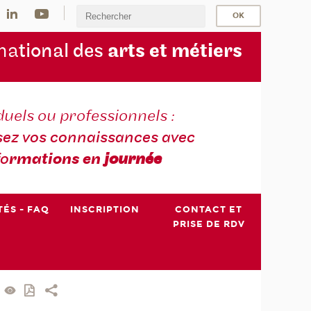
na
tional des
arts et métiers
duels ou professionnels :
sez vos connaissances avec
fo
rmations en
journée
TÉS - FAQ
INSCRIPTION
CONTACT ET
PRISE DE RDV