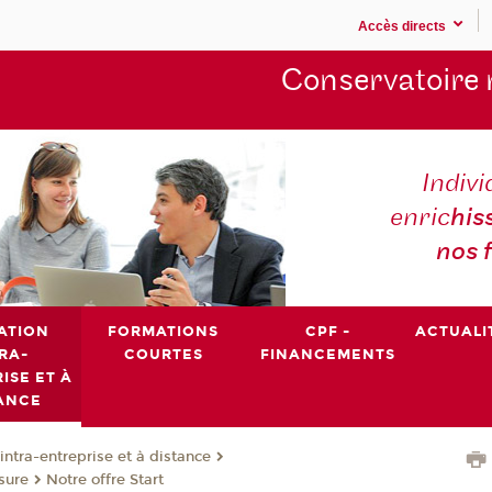
Accès directs
Conservatoire 
Indivi
enric
his
nos 
ATION
FORMATIONS
CPF -
ACTUALI
RA-
COURTES
FINANCEMENTS
ISE ET À
ANCE
intra-entreprise et à distance
sure
Notre offre Start