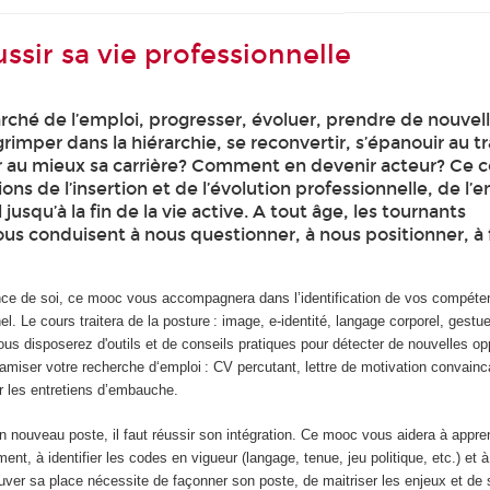
ssir sa vie professionnelle
rché de l’emploi, progresser, évoluer, prendre de nouvel
grimper dans la hiérarchie, se reconvertir, s’épanouir au tr
 au mieux sa carrière? Comment en devenir acteur? Ce c
ns de l’insertion et de l’évolution professionnelle, de l’e
jusqu’à la fin de la vie active. A tout âge, les tournants
us conduisent à nous questionner, à nous positionner, à 
nce de soi, ce mooc vous accompagnera dans l’identification de vos compéte
el. Le cours traitera de la posture : image, e-identité, langage corporel, gestue
us disposerez d'outils et de conseils pratiques pour détecter de nouvelles op
amiser votre recherche d‘emploi : CV percutant, lettre de motivation convainc
ur les entretiens d’embauche.
 nouveau poste, il faut réussir son intégration. Ce mooc vous aidera à appre
nt, à identifier les codes en vigueur (langage, tenue, jeu politique, etc.) et à
ouver sa place nécessite de façonner son poste, de maitriser les enjeux et de