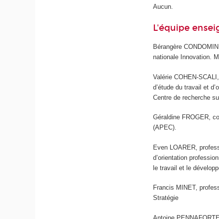
Aucun.
L'équipe ense
Bérangère CONDOMINES
nationale Innovation. M
Valérie COHEN-SCALI, pr
d’étude du travail et d
Centre de recherche su
Géraldine FROGER, cons
(APEC).
Even LOARER, professeur
d’orientation professi
le travail et le dével
Francis MINET, profess
Stratégie
Antoine PENNAFORTE, 