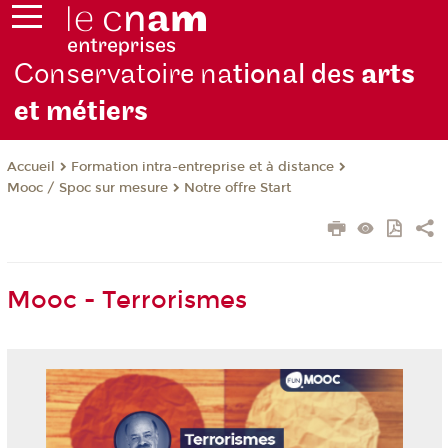
Conservatoire na
tional des
arts
et métiers
Formation intra-entreprise et à distance
Accueil
Mooc / Spoc sur mesure
Notre offre Start
Mooc - Terrorismes